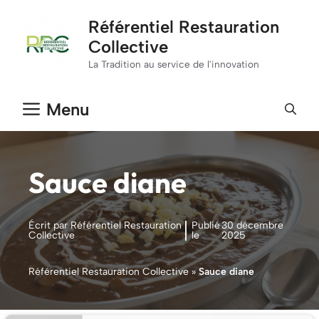
Aller
Référentiel Restauration
au
Collective
contenu
La Tradition au service de l'innovation
Menu
Sauce diane
Écrit par Référentiel Restauration
Publié
30 décembre
Collective
le
2025
Référentiel Restauration Collective
»
Sauce diane