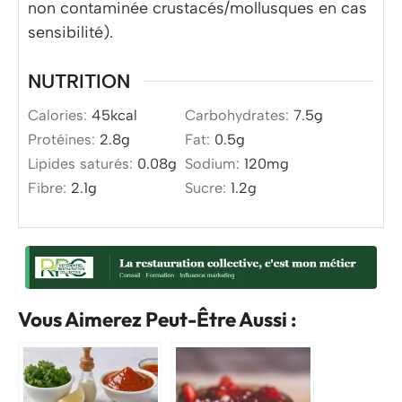
non contaminée crustacés/mollusques en cas
sensibilité).
NUTRITION
Calories:
45
kcal
Carbohydrates:
7.5
g
Protéines:
2.8
g
Fat:
0.5
g
Lipides saturés:
0.08
g
Sodium:
120
mg
Fibre:
2.1
g
Sucre:
1.2
g
Vous Aimerez Peut-Être Aussi :