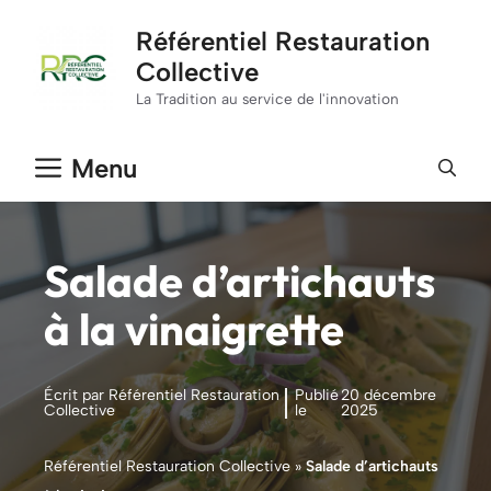
Aller
Référentiel Restauration
au
Collective
contenu
La Tradition au service de l'innovation
Menu
Salade d’artichauts
à la vinaigrette
Écrit par Référentiel Restauration
Publié
20 décembre
Collective
le
2025
Référentiel Restauration Collective
»
Salade d’artichauts