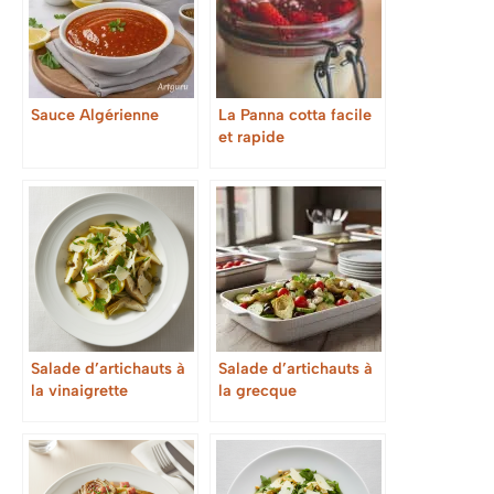
Sauce Algérienne
La Panna cotta facile
et rapide
Salade d’artichauts à
Salade d’artichauts à
la vinaigrette
la grecque
citronnée