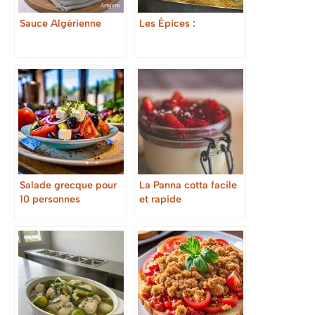
Sauce Algérienne
Les Épices :
Salade grecque pour
La Panna cotta facile
10 personnes
et rapide