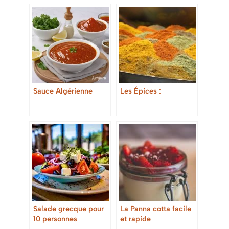
Sauce Algérienne
Les Épices :
Salade grecque pour
La Panna cotta facile
10 personnes
et rapide