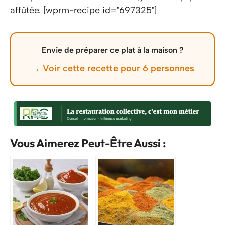
affûtée. [wprm-recipe id="697325"]
Envie de préparer ce plat à la maison ?
→ Voir cette recette pour 6 personnes
Vous Aimerez Peut-Être Aussi :