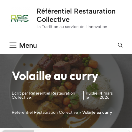
Aller
Référentiel Restauration
au
Collective
contenu
La Tradition au service de l'innovation
Menu
Volaille au curry
Écrit par Référentiel Restauration
Publié
4 mars
Collective
le
2026
Référentiel Restauration Collective
»
Volaille au curry