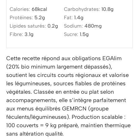
Calories:
68
kcal
Carbohydrates:
10.8
g
Protéines:
5.2
g
Fat:
1.4
g
Lipides saturés:
0.2
g
Sodium:
480
mg
Fibre:
3.1
g
Sucre:
1.5
g
Cette recette répond aux obligations EGAlim
(20% bio minimum largement dépassés),
soutient les circuits courts régionaux et valorise
les légumineuses, sources fiables de protéines
végétales. Classée en entrée ou plat selon
accompagnements, elle s’intègre parfaitement
aux menus équilibrés GEMRCN (groupe
féculents/légumineuses). Production scalable :
100 couverts = 9 kg préparé, maintien thermique
sans altération qualité.