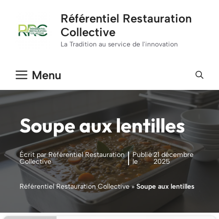
Aller
Référentiel Restauration
au
Collective
contenu
La Tradition au service de l'innovation
Menu
Soupe aux lentilles
Écrit par Référentiel Restauration
Publié
21 décembre
Collective
le
2025
Référentiel Restauration Collective
»
Soupe aux lentilles