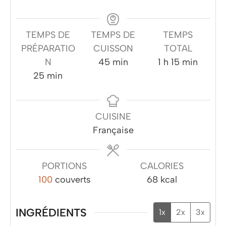
TEMPS DE
TEMPS DE
TEMPS
PRÉPARATIO
CUISSON
TOTAL
minutes
heure
minutes
N
45
min
1
h
15
min
minutes
25
min
CUISINE
Française
PORTIONS
CALORIES
100
couverts
68
kcal
INGRÉDIENTS
1x
2x
3x