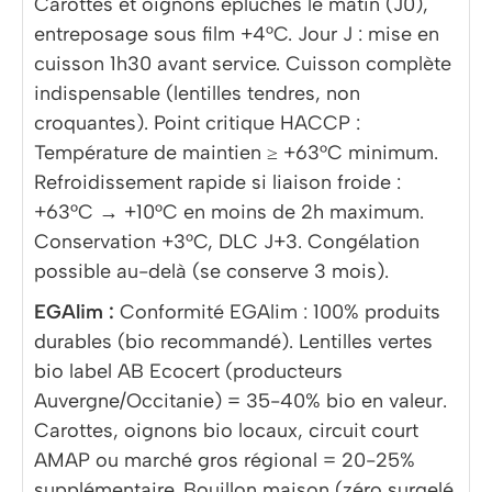
Carottes et oignons épluchés le matin (J0),
entreposage sous film +4°C. Jour J : mise en
cuisson 1h30 avant service. Cuisson complète
indispensable (lentilles tendres, non
croquantes). Point critique HACCP :
Température de maintien ≥ +63°C minimum.
Refroidissement rapide si liaison froide :
+63°C → +10°C en moins de 2h maximum.
Conservation +3°C, DLC J+3. Congélation
possible au-delà (se conserve 3 mois).
EGAlim :
Conformité EGAlim : 100% produits
durables (bio recommandé). Lentilles vertes
bio label AB Ecocert (producteurs
Auvergne/Occitanie) = 35-40% bio en valeur.
Carottes, oignons bio locaux, circuit court
AMAP ou marché gros régional = 20-25%
supplémentaire. Bouillon maison (zéro surgelé