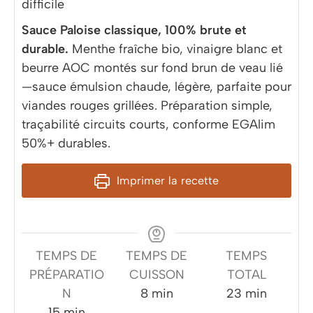
difficile
Sauce Paloise classique, 100% brute et
durable.
Menthe fraîche bio, vinaigre blanc et
beurre AOC montés sur fond brun de veau lié
—sauce émulsion chaude, légère, parfaite pour
viandes rouges grillées. Préparation simple,
traçabilité circuits courts, conforme EGAlim
50%+ durables.
Imprimer la recette
TEMPS DE
TEMPS DE
TEMPS
PRÉPARATIO
CUISSON
TOTAL
minutes
minutes
N
8
min
23
min
minutes
15
min