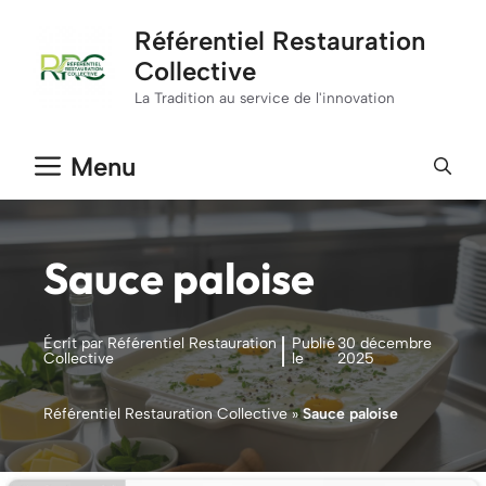
Aller
Référentiel Restauration
au
Collective
contenu
La Tradition au service de l'innovation
Menu
Sauce paloise
Écrit par Référentiel Restauration
Publié
30 décembre
Collective
le
2025
Référentiel Restauration Collective
»
Sauce paloise