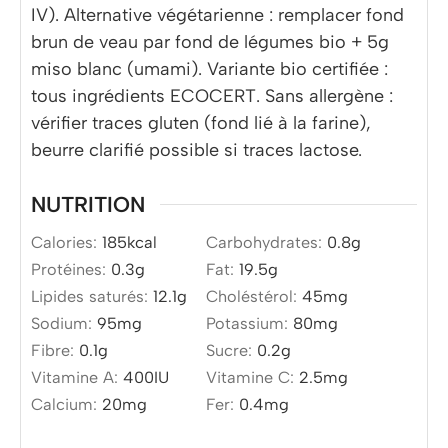
IV). Alternative végétarienne : remplacer fond
brun de veau par fond de légumes bio + 5g
miso blanc (umami). Variante bio certifiée :
tous ingrédients ECOCERT. Sans allergène :
vérifier traces gluten (fond lié à la farine),
beurre clarifié possible si traces lactose.
NUTRITION
Calories:
185
kcal
Carbohydrates:
0.8
g
Protéines:
0.3
g
Fat:
19.5
g
Lipides saturés:
12.1
g
Choléstérol:
45
mg
Sodium:
95
mg
Potassium:
80
mg
Fibre:
0.1
g
Sucre:
0.2
g
Vitamine A:
400
IU
Vitamine C:
2.5
mg
Calcium:
20
mg
Fer:
0.4
mg