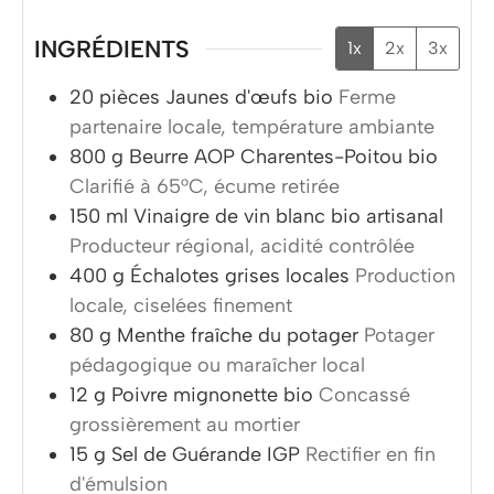
INGRÉDIENTS
1x
2x
3x
20
pièces
Jaunes d'œufs bio
Ferme
partenaire locale, température ambiante
800
g
Beurre AOP Charentes-Poitou bio
Clarifié à 65°C, écume retirée
150
ml
Vinaigre de vin blanc bio artisanal
Producteur régional, acidité contrôlée
400
g
Échalotes grises locales
Production
locale, ciselées finement
80
g
Menthe fraîche du potager
Potager
pédagogique ou maraîcher local
12
g
Poivre mignonette bio
Concassé
grossièrement au mortier
15
g
Sel de Guérande IGP
Rectifier en fin
d'émulsion