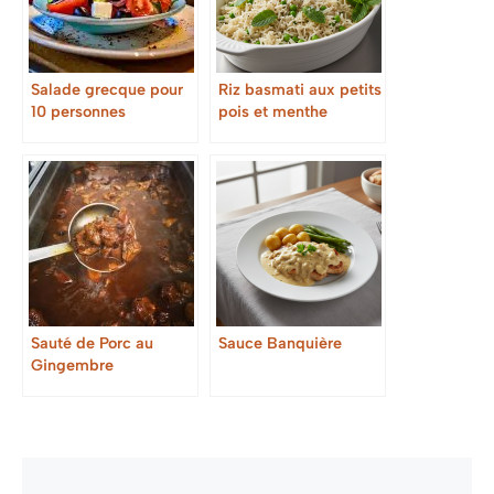
Salade grecque pour
Riz basmati aux petits
10 personnes
pois et menthe
Sauté de Porc au
Sauce Banquière
Gingembre