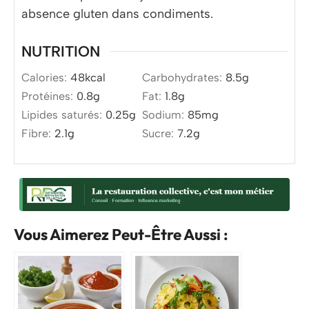
absence gluten dans condiments.
NUTRITION
Calories:
48
kcal
Carbohydrates:
8.5
g
Protéines:
0.8
g
Fat:
1.8
g
Lipides saturés:
0.25
g
Sodium:
85
mg
Fibre:
2.1
g
Sucre:
7.2
g
Vous Aimerez Peut-Être Aussi :