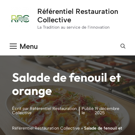
Aller
Référentiel Restauration
au
Collective
contenu
La Tradition au service de l'innovation
Menu
Salade de fenouil et
orange
Écrit par Référentiel Restauration
Publié
19 décembre
Collective
le
2025
Référentiel Restauration Collective
»
Salade de fenouil et