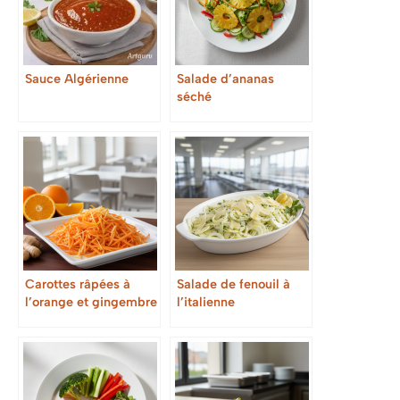
Sauce Algérienne
Salade d’ananas
séché
Carottes râpées à
Salade de fenouil à
l’orange et gingembre
l’italienne