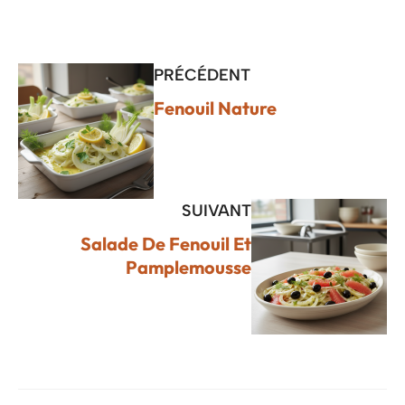
PRÉCÉDENT
Fenouil Nature
SUIVANT
Salade De Fenouil Et
Pamplemousse