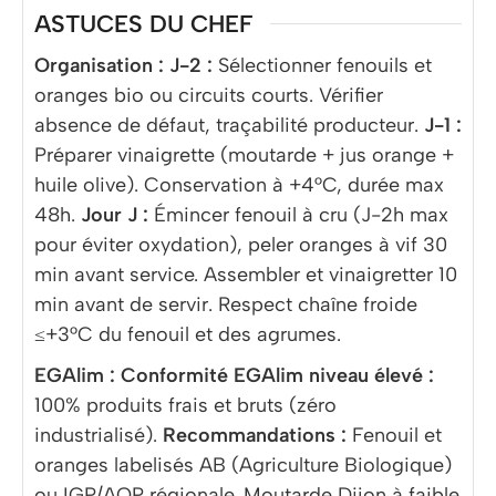
ASTUCES DU CHEF
Organisation :
J-2 :
Sélectionner fenouils et
oranges bio ou circuits courts. Vérifier
absence de défaut, traçabilité producteur.
J-1 :
Préparer vinaigrette (moutarde + jus orange +
huile olive). Conservation à +4°C, durée max
48h.
Jour J :
Émincer fenouil à cru (J-2h max
pour éviter oxydation), peler oranges à vif 30
min avant service. Assembler et vinaigretter 10
min avant de servir. Respect chaîne froide
≤+3°C du fenouil et des agrumes.
EGAlim :
Conformité EGAlim niveau élevé :
100% produits frais et bruts (zéro
industrialisé).
Recommandations :
Fenouil et
oranges labelisés AB (Agriculture Biologique)
ou IGP/AOP régionale. Moutarde Dijon à faible