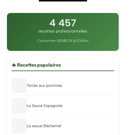
4 457
recettes professionnelles
Conformes GEMRCN & EGAlim
🔥 Recettes populaires
Tartes aux pommes
La Sauce Espagnole
La sauce Béchamel