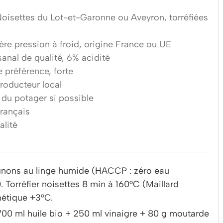
oisettes du Lot-et-Garonne ou Aveyron, torréfiées
ère pression à froid, origine France ou UE
sanal de qualité, 6% acidité
préférence, forte
roducteur local
 du potager si possible
français
alité
ignons au linge humide (HACCP : zéro eau
 Torréfier noisettes 8 min à 160°C (Maillard
métique +3°C.
 700 ml huile bio + 250 ml vinaigre + 80 g moutarde