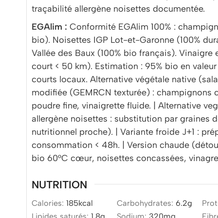
traçabilité allergène noisettes documentée.
EGAlim :
Conformité EGAlim 100% : champigno
bio). Noisettes IGP Lot-et-Garonne (100% dura
Vallée des Baux (100% bio français). Vinaigre 
court < 50 km). Estimation : 95% bio en valeur
courts locaux. Alternative végétale native (sa
modifiée (GEMRCN texturée) : champignons co
poudre fine, vinaigrette fluide. | Alternative v
allergène noisettes : substitution par graines 
nutritionnel proche). | Variante froide J+1 : 
consommation < 48h. | Version chaude (détou
bio 60°C cœur, noisettes concassées, vinagrett
NUTRITION
Calories:
185
kcal
Carbohydrates:
6.2
g
Prot
Lipides saturés:
1.8
g
Sodium:
320
mg
Fibr