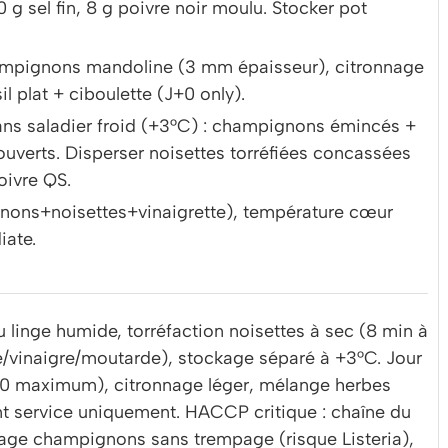
g sel fin, 8 g poivre noir moulu. Stocker pot
hampignons mandoline (3 mm épaisseur), citronnage
l plat + ciboulette (J+0 only).
dans saladier froid (+3°C) : champignons émincés +
couverts. Disperser noisettes torréfiées concassées
oivre QS.
gnons+noisettes+vinaigrette), température cœur
ate.
linge humide, torréfaction noisettes à sec (8 min à
le/vinaigre/moutarde), stockage séparé à +3°C. Jour
0 maximum), citronnage léger, mélange herbes
t service uniquement. HACCP critique : chaîne du
yage champignons sans trempage (risque Listeria),