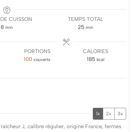
 DE CUISSON
TEMPS TOTAL
minutes
minutes
8
25
min
min
PORTIONS
CALORIES
100
185
couverts
kcal
1x
2x
3x
raîcheur J, calibre régulier, origine France, fermes