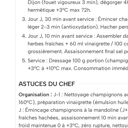
Dijon (fouet vigoureux 3 min), dégorger 40 
hermétique +3°C max 72h.
Jour J, 30 min avant service : Émincer c
léger 2-3 min (antioxydation). Hacher persi
Jour J, 10 min avant service : Assembler 
herbes fraîches + 60 ml vinaigrette / 100 
grossièrement. Assaisonnement final sel p
Service : Dressage 100 g portion (champi
+3°C à +10°C max. Consommation immédi
ASTUCES DU CHEF
Organisation :
J-1 : Nettoyage champignons au 
160°C), préparation vinaigrette (émulsion hui
J : Émincage champignons à la mandoline (J+
fraîches hachées, assaisonnement 10 min avan
froid maintenue 0 à +3°C, zéro rupture, netto