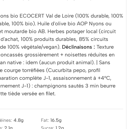
ns bio ECOCERT Val de Loire (100% durable, 100%
ble, 100% bio). Huile d'olive bio AOP Nyons ou
et moutarde bio AB. Herbes potager local (circuit
 d'achat, 100% produits durables, 85% circuits
lade 100% végétale/vegan).
Déclinaisons :
Texture
ncassés grossièrement + noisettes réduites en
egan native : idem (aucun produit animal). | Sans
de courge torréfiées (Cucurbita pepo, profil
préparation complète J-1, assaisonnement à +4°C,
rnement J-1) : champignons sautés 3 min beurre
e tiède versée en filet.
éines:
4.8
g
Fat:
16.5
g
e:
2.1
g
Sucre:
1.2
g