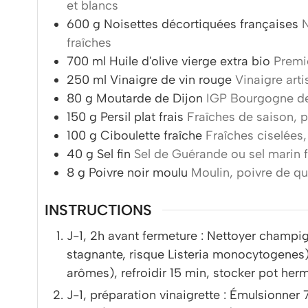
et blancs
600
g
Noisettes décortiquées françaises
N
fraîches
700
ml
Huile d'olive vierge extra bio
Premi
250
ml
Vinaigre de vin rouge
Vinaigre arti
80
g
Moutarde de Dijon
IGP Bourgogne de 
150
g
Persil plat frais
Fraîches de saison, p
100
g
Ciboulette fraîche
Fraîches ciselées,
40
g
Sel fin
Sel de Guérande ou sel marin 
8
g
Poivre noir moulu
Moulin, poivre de qu
INSTRUCTIONS
J-1, 2h avant fermeture : Nettoyer champ
stagnante, risque Listeria monocytogenes).
arômes), refroidir 15 min, stocker pot her
J-1, préparation vinaigrette : Émulsionner