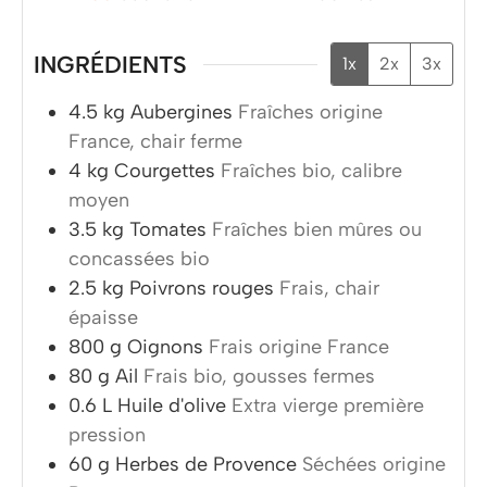
INGRÉDIENTS
1x
2x
3x
4.5
kg
Aubergines
Fraîches origine
France, chair ferme
4
kg
Courgettes
Fraîches bio, calibre
moyen
3.5
kg
Tomates
Fraîches bien mûres ou
concassées bio
2.5
kg
Poivrons rouges
Frais, chair
épaisse
800
g
Oignons
Frais origine France
80
g
Ail
Frais bio, gousses fermes
0.6
L
Huile d'olive
Extra vierge première
pression
60
g
Herbes de Provence
Séchées origine