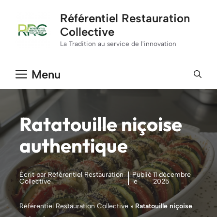
Aller
Référentiel Restauration
au
Collective
contenu
La Tradition au service de l'innovation
Menu
Ratatouille niçoise
authentique
Écrit par Référentiel Restauration
Publié
11 décembre
Collective
le
2025
Référentiel Restauration Collective
»
Ratatouille niçoise