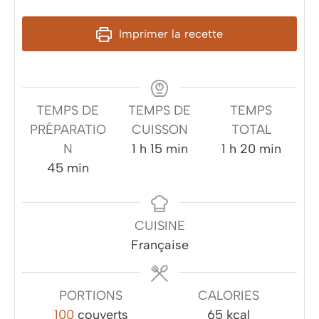
Imprimer la recette
TEMPS DE
TEMPS DE
TEMPS
PRÉPARATIO
CUISSON
TOTAL
heure
minutes
heure
minutes
N
1
h
15
min
1
h
20
min
minutes
45
min
CUISINE
Française
PORTIONS
CALORIES
100
couverts
65
kcal