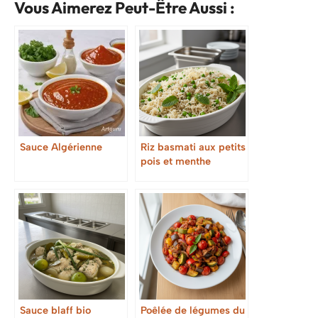
Vous Aimerez Peut-Être Aussi :
Sauce Algérienne
Riz basmati aux petits
pois et menthe
Sauce blaff bio
Poêlée de légumes du