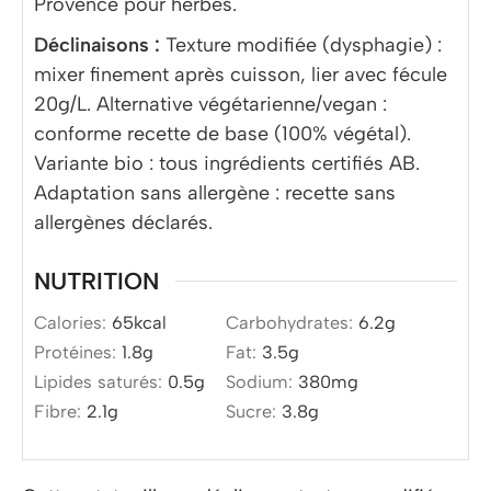
Provence pour herbes.
Déclinaisons :
Texture modifiée (dysphagie) :
mixer finement après cuisson, lier avec fécule
20g/L. Alternative végétarienne/vegan :
conforme recette de base (100% végétal).
Variante bio : tous ingrédients certifiés AB.
Adaptation sans allergène : recette sans
allergènes déclarés.
NUTRITION
Calories:
65
kcal
Carbohydrates:
6.2
g
Protéines:
1.8
g
Fat:
3.5
g
Lipides saturés:
0.5
g
Sodium:
380
mg
Fibre:
2.1
g
Sucre:
3.8
g