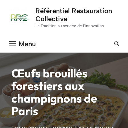
Aller
Référentiel Restauration
au
Collective
contenu
La Tradition au service de l'innovation
Menu
Œufs brouillés
forestiers aux
champignons de
Paris