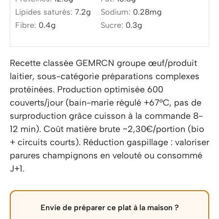
Lipides saturés:
7.2
g
Sodium:
0.28
mg
Fibre:
0.4
g
Sucre:
0.3
g
Recette classée GEMRCN groupe œuf/produit
laitier, sous-catégorie préparations complexes
protéinées. Production optimisée 600
couverts/jour (bain-marie régulé +67°C, pas de
surproduction grâce cuisson à la commande 8-
12 min). Coût matière brute ~2,30€/portion (bio
+ circuits courts). Réduction gaspillage : valoriser
parures champignons en velouté ou consommé
J+1.
Envie de préparer ce plat à la maison ?