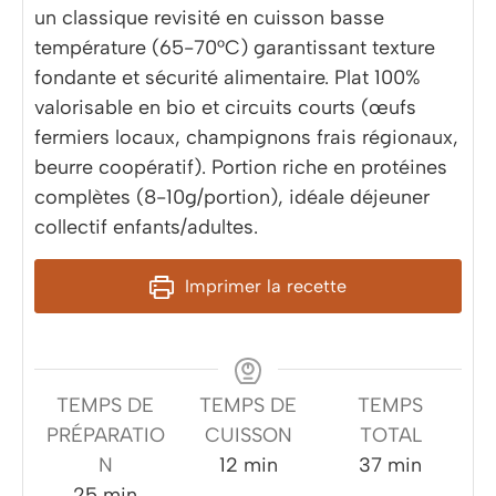
un classique revisité en cuisson basse
température (65-70°C) garantissant texture
fondante et sécurité alimentaire. Plat 100%
valorisable en bio et circuits courts (œufs
fermiers locaux, champignons frais régionaux,
beurre coopératif). Portion riche en protéines
complètes (8-10g/portion), idéale déjeuner
collectif enfants/adultes.
Imprimer la recette
TEMPS DE
TEMPS DE
TEMPS
PRÉPARATIO
CUISSON
TOTAL
minutes
minutes
N
12
min
37
min
minutes
25
min