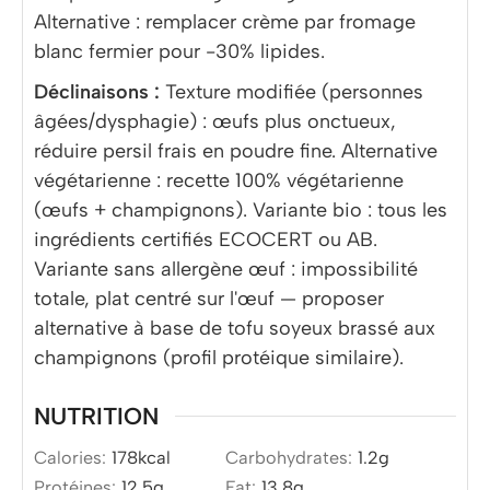
Alternative : remplacer crème par fromage
blanc fermier pour -30% lipides.
Déclinaisons :
Texture modifiée (personnes
âgées/dysphagie) : œufs plus onctueux,
réduire persil frais en poudre fine. Alternative
végétarienne : recette 100% végétarienne
(œufs + champignons). Variante bio : tous les
ingrédients certifiés ECOCERT ou AB.
Variante sans allergène œuf : impossibilité
totale, plat centré sur l'œuf — proposer
alternative à base de tofu soyeux brassé aux
champignons (profil protéique similaire).
NUTRITION
Calories:
178
kcal
Carbohydrates:
1.2
g
Protéines:
12.5
g
Fat:
13.8
g