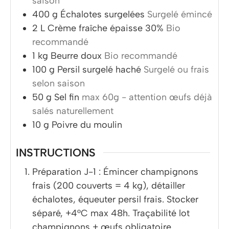
saison
400
g
Échalotes surgelées
Surgelé émincé
2
L
Crème fraîche épaisse 30%
Bio
recommandé
1
kg
Beurre doux
Bio recommandé
100
g
Persil surgelé haché
Surgelé ou frais
selon saison
50
g
Sel fin
max 60g - attention œufs déjà
salés naturellement
10
g
Poivre du moulin
INSTRUCTIONS
Préparation J-1 : Émincer champignons
frais (200 couverts = 4 kg), détailler
échalotes, équeuter persil frais. Stocker
séparé, +4°C max 48h. Traçabilité lot
champignons + œufs obligatoire.