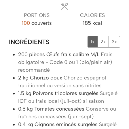
PORTIONS
CALORIES
100
couverts
185
kcal
INGRÉDIENTS
1x
2x
3x
200
pièces
Œufs frais calibre M/L
Frais
obligatoire - Code 0 ou 1 (bio/plein air)
recommandé
2
kg
Chorizo doux
Chorizo espagnol
traditionnel ou version sans nitrites
1.5
kg
Poivrons tricolores surgelés
Surgelé
IQF ou frais local (juil-oct) si saison
0.5
kg
Tomates concassées
Conserve ou
fraîches concassées (juin-sept)
0.4
kg
Oignons émincés surgelés
Surgelé