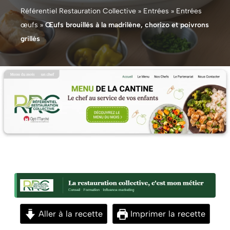
Référentiel Restauration Collective
»
Entrées
»
Entrées
œufs
»
Œufs brouillés à la madrilène, chorizo et poivrons
grillés
Aller à la recette
Imprimer la recette