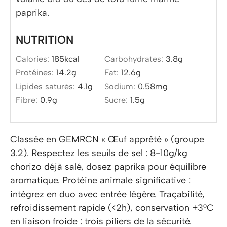
paprika.
NUTRITION
Calories:
185
kcal
Carbohydrates:
3.8
g
Protéines:
14.2
g
Fat:
12.6
g
Lipides saturés:
4.1
g
Sodium:
0.58
mg
Fibre:
0.9
g
Sucre:
1.5
g
Classée en GEMRCN « Œuf apprêté » (groupe
3.2). Respectez les seuils de sel : 8-10g/kg
chorizo déjà salé, dosez paprika pour équilibre
aromatique. Protéine animale significative :
intégrez en duo avec entrée légère. Traçabilité,
refroidissement rapide (<2h), conservation +3°C
en liaison froide : trois piliers de la sécurité.