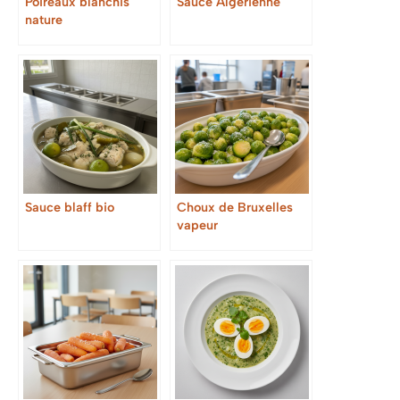
Poireaux blanchis
Sauce Algérienne
nature
Sauce blaff bio
Choux de Bruxelles
vapeur