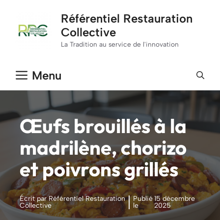
Aller
Référentiel Restauration
au
Collective
contenu
La Tradition au service de l'innovation
Menu
Œufs brouillés à la
madrilène, chorizo
et poivrons grillés
Écrit par Référentiel Restauration
Publié
15 décembre
Collective
le
2025