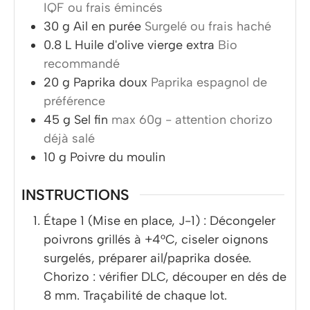
IQF ou frais émincés
30
g
Ail en purée
Surgelé ou frais haché
0.8
L
Huile d'olive vierge extra
Bio
recommandé
20
g
Paprika doux
Paprika espagnol de
préférence
45
g
Sel fin
max 60g - attention chorizo
déjà salé
10
g
Poivre du moulin
INSTRUCTIONS
Étape 1 (Mise en place, J-1) : Décongeler
poivrons grillés à +4°C, ciseler oignons
surgelés, préparer ail/paprika dosée.
Chorizo : vérifier DLC, découper en dés de
8 mm. Traçabilité de chaque lot.