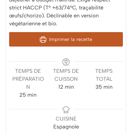
strict HACCP (T° +63/74°C, traçabilité
œufs/chorizo). Déclinable en version
végétarienne et bio.
Imprimer la recette
TEMPS DE
TEMPS DE
TEMPS
PRÉPARATIO
CUISSON
TOTAL
minutes
minutes
N
12
min
35
min
minutes
25
min
CUISINE
Espagnole