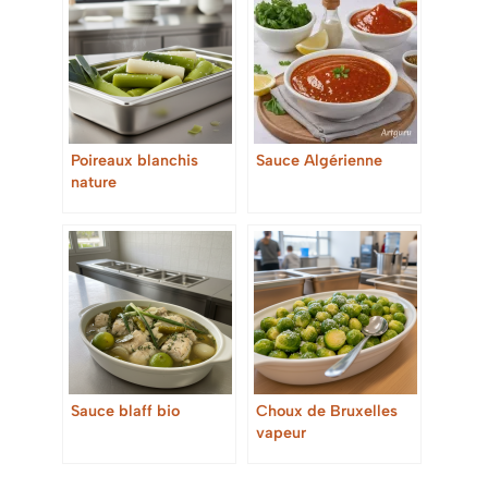
Poireaux blanchis
Sauce Algérienne
nature
Sauce blaff bio
Choux de Bruxelles
vapeur