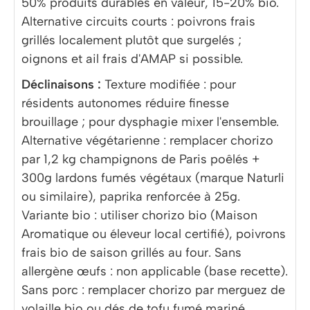
50% produits durables en valeur, 15-20% bio.
Alternative circuits courts : poivrons frais
grillés localement plutôt que surgelés ;
oignons et ail frais d'AMAP si possible.
Déclinaisons :
Texture modifiée : pour
résidents autonomes réduire finesse
brouillage ; pour dysphagie mixer l'ensemble.
Alternative végétarienne : remplacer chorizo
par 1,2 kg champignons de Paris poêlés +
300g lardons fumés végétaux (marque Naturli
ou similaire), paprika renforcée à 25g.
Variante bio : utiliser chorizo bio (Maison
Aromatique ou éleveur local certifié), poivrons
frais bio de saison grillés au four. Sans
allergène œufs : non applicable (base recette).
Sans porc : remplacer chorizo par merguez de
volaille bio ou dés de tofu fumé mariné