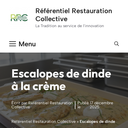
Aller
Référentiel Restauration
au
Collective
contenu
La Tradition au service de l'innovation
Menu
Escalopes de dinde
à la crème
Écrit par Référentiel Restauration
Publié
17 décembre
Collective
le
2025
Référentiel Restauration Collective
»
Escalopes de dinde