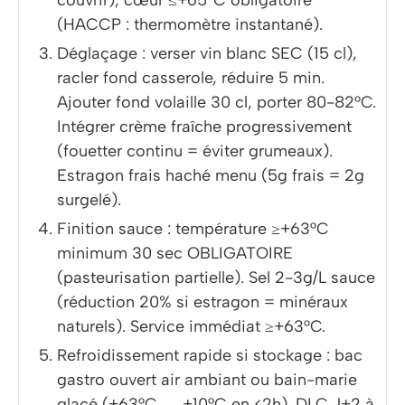
(HACCP : thermomètre instantané).
Déglaçage : verser vin blanc SEC (15 cl),
racler fond casserole, réduire 5 min.
Ajouter fond volaille 30 cl, porter 80-82°C.
Intégrer crème fraîche progressivement
(fouetter continu = éviter grumeaux).
Estragon frais haché menu (5g frais = 2g
surgelé).
Finition sauce : température ≥+63°C
minimum 30 sec OBLIGATOIRE
(pasteurisation partielle). Sel 2-3g/L sauce
(réduction 20% si estragon = minéraux
naturels). Service immédiat ≥+63°C.
Refroidissement rapide si stockage : bac
gastro ouvert air ambiant ou bain-marie
glaçé (+63°C → +10°C en <2h). DLC J+2 à