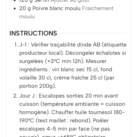
120
g
Sel fin
Ajuster au goût
20
g
Poivre blanc moulu
Fraîchement
moulu
INSTRUCTIONS
J-1 : Vérifier traçabilité dinde AB (étiquette
producteur local). Décongeler échalotes si
surgelées (+3°C min 12h). Mesurer
ingrédients : vin blanc sec 15 cl, fond
volaille 30 cl, crème fraîche 25 cl (par
portion 200g).
Jour J : Escalopes sorties 20 min avant
cuisson (température ambiante = cuisson
homogène). Chauffer huile tournesol 180-
190°C (test maillet : rebond). Poêler
escalopes 4-5 min par face (ne pas
couvrir), cœur ≤+65°C obligatoire