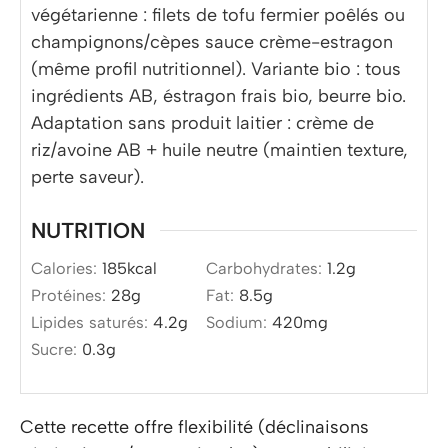
végétarienne : filets de tofu fermier poêlés ou
champignons/cèpes sauce crème-estragon
(même profil nutritionnel). Variante bio : tous
ingrédients AB, éstragon frais bio, beurre bio.
Adaptation sans produit laitier : crème de
riz/avoine AB + huile neutre (maintien texture,
perte saveur).
NUTRITION
Calories:
185
kcal
Carbohydrates:
1.2
g
Protéines:
28
g
Fat:
8.5
g
Lipides saturés:
4.2
g
Sodium:
420
mg
Sucre:
0.3
g
Cette recette offre flexibilité (déclinaisons