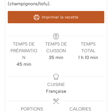
(champignons/tofu).
Imprimer la recette
TEMPS DE
TEMPS DE
TEMPS
PRÉPARATIO
CUISSON
TOTAL
minutes
heure
minutes
N
35
min
1
h
10
min
minutes
45
min
CUISINE
Française
PORTIONS
CALORIES