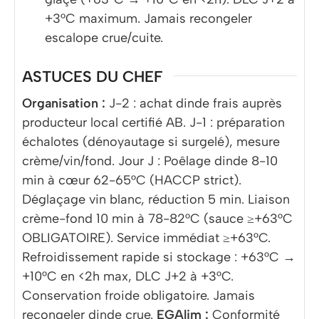
+3°C maximum. Jamais recongeler
escalope crue/cuite.
ASTUCES DU CHEF
Organisation :
J-2 : achat dinde frais auprès
producteur local certifié AB. J-1 : préparation
échalotes (dénoyautage si surgelé), mesure
crème/vin/fond. Jour J : Poêlage dinde 8-10
min à cœur 62-65°C (HACCP strict).
Déglaçage vin blanc, réduction 5 min. Liaison
crème-fond 10 min à 78-82°C (sauce ≥+63°C
OBLIGATOIRE). Service immédiat ≥+63°C.
Refroidissement rapide si stockage : +63°C →
+10°C en <2h max, DLC J+2 à +3°C.
Conservation froide obligatoire. Jamais
recongeler dinde crue.
EGAlim :
Conformité