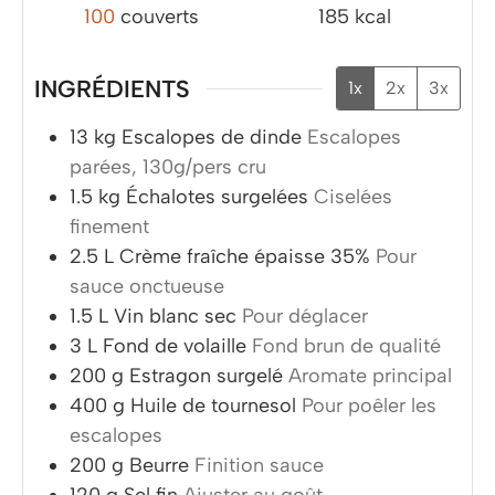
100
couverts
185
kcal
INGRÉDIENTS
1x
2x
3x
13
kg
Escalopes de dinde
Escalopes
parées, 130g/pers cru
1.5
kg
Échalotes surgelées
Ciselées
finement
2.5
L
Crème fraîche épaisse 35%
Pour
sauce onctueuse
1.5
L
Vin blanc sec
Pour déglacer
3
L
Fond de volaille
Fond brun de qualité
200
g
Estragon surgelé
Aromate principal
400
g
Huile de tournesol
Pour poêler les
escalopes
200
g
Beurre
Finition sauce