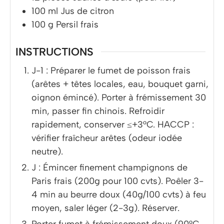
100
ml
Jus de citron
100
g
Persil frais
INSTRUCTIONS
J-1 : Préparer le fumet de poisson frais
(arêtes + têtes locales, eau, bouquet garni,
oignon émincé). Porter à frémissement 30
min, passer fin chinois. Refroidir
rapidement, conserver ≤+3°C. HACCP :
vérifier fraîcheur arêtes (odeur iodée
neutre).
J : Émincer finement champignons de
Paris frais (200g pour 100 cvts). Poêler 3-
4 min au beurre doux (40g/100 cvts) à feu
moyen, saler léger (2-3g). Réserver.
Porter fumet à frémissement doux (90°C