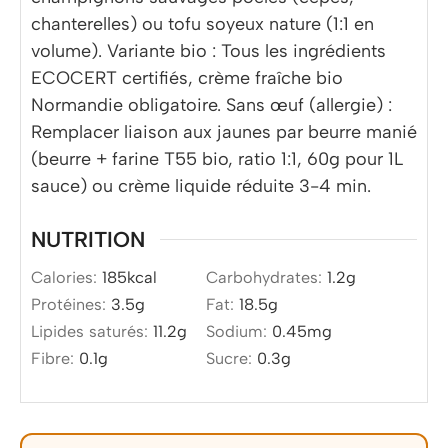
chanterelles) ou tofu soyeux nature (1:1 en
volume). Variante bio : Tous les ingrédients
ECOCERT certifiés, crème fraîche bio
Normandie obligatoire. Sans œuf (allergie) :
Remplacer liaison aux jaunes par beurre manié
(beurre + farine T55 bio, ratio 1:1, 60g pour 1L
sauce) ou crème liquide réduite 3-4 min.
NUTRITION
Calories:
185
kcal
Carbohydrates:
1.2
g
Protéines:
3.5
g
Fat:
18.5
g
Lipides saturés:
11.2
g
Sodium:
0.45
mg
Fibre:
0.1
g
Sucre:
0.3
g