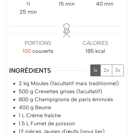
minutes
minutes
N
15
min
40
min
minutes
25
min
PORTIONS
CALORIES
100
couverts
185
kcal
INGRÉDIENTS
1x
2x
3x
2
kg
Moules (facultatif mais traditionnel)
500
g
Crevettes grises (facultatif)
800
g
Champignons de paris émincés
400
g
Beurre
1
L
Crème fraîche
1.5
L
Fumet de poisson
12
pièces
Jaunes d'œufs (pour lier)