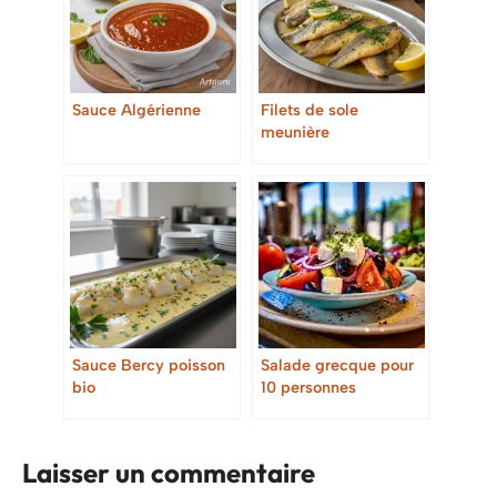
Sauce Algérienne
Filets de sole
meunière
Sauce Bercy poisson
Salade grecque pour
bio
10 personnes
Laisser un commentaire