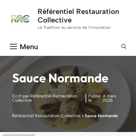
Aller
Référentiel Restauration
au
Collective
contenu
La Tradition au service de l'innovation
Menu
Sauce Normande
Écrit par Référentiel Restauration
Publié
4 mars
Collective
le
2026
Référentiel Restauration Collective
»
Sauce Normande