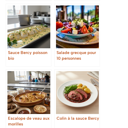
Sauce Bercy poisson
Salade grecque pour
bio
10 personnes
Escalope de veau aux
Colin à la sauce Bercy
morilles