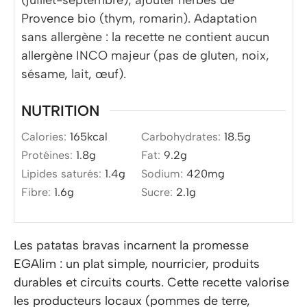
Provence bio (thym, romarin). Adaptation
sans allergène : la recette ne contient aucun
allergène INCO majeur (pas de gluten, noix,
sésame, lait, œuf).
NUTRITION
Calories:
165
kcal
Carbohydrates:
18.5
g
Protéines:
1.8
g
Fat:
9.2
g
Lipides saturés:
1.4
g
Sodium:
420
mg
Fibre:
1.6
g
Sucre:
2.1
g
Les patatas bravas incarnent la promesse
EGAlim : un plat simple, nourricier, produits
durables et circuits courts. Cette recette valorise
les producteurs locaux (pommes de terre,