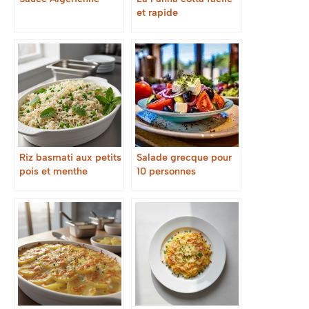
et rapide
Riz basmati aux petits
Salade grecque pour
pois et menthe
10 personnes