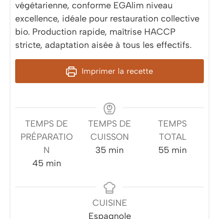
végétarienne, conforme EGAlim niveau
excellence, idéale pour restauration collective
bio. Production rapide, maîtrise HACCP
stricte, adaptation aisée à tous les effectifs.
Imprimer la recette
TEMPS DE
TEMPS DE
TEMPS
PRÉPARATIO
CUISSON
TOTAL
minutes
minutes
N
35
min
55
min
minutes
45
min
CUISINE
Espagnole