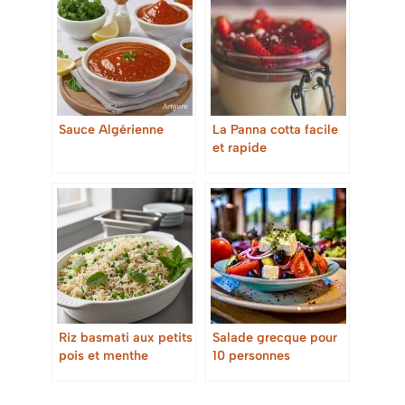
Sauce Algérienne
La Panna cotta facile
et rapide
Riz basmati aux petits
Salade grecque pour
pois et menthe
10 personnes