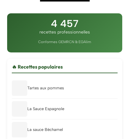
4 457
recettes professionnelles
Conformes GEMRCN & EGAlim
🔥 Recettes populaires
Tartes aux pommes
La Sauce Espagnole
La sauce Béchamel