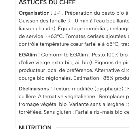
ASTUCES DU CHEF
Organisation :
J-1 : Préparation du pesto bio à
Cuisson des farfalle 9-10 min à l'eau bouillan
liaison chaude). Égouttage immédiat, mélange 
de service ≥+63°C. Tomates cerises ajoutées e
contrôle température cœur farfalle à 65°C, tra
EGAlim :
Conformité EGAlim : Pesto 100% bio 
d'olive vierge extra bio, ail bio). Pignons de pi
producteur local de préférence. Alternative ci
courge bio régionales. Estimation : 85% produi
Déclinaisons :
Texture modifiée (dysphagie) : 
cuillère. Alternative végétalienne : Remplacer 
fromage végétal bio. Variante sans allergène 
torréfiées. Sans gluten : Farfalle riz-maïs bio c
NUTRITION