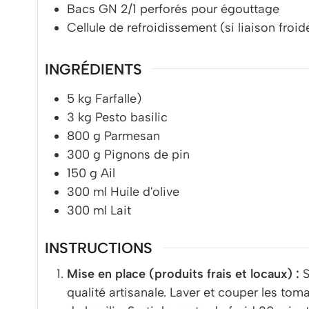
Bacs GN 2/1 perforés pour égouttage
Cellule de refroidissement (si liaison froid
INGRÉDIENTS
5
kg
Farfalle)
3
kg
Pesto basilic
800
g
Parmesan
300
g
Pignons de pin
150
g
Ail
300
ml
Huile d'olive
300
ml
Lait
INSTRUCTIONS
Mise en place (produits frais et locaux) :
S
qualité artisanale. Laver et couper les toma