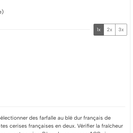
e)
1x
2x
3x
électionner des farfalle au blé dur français de
tes cerises françaises en deux. Vérifier la fraîcheur