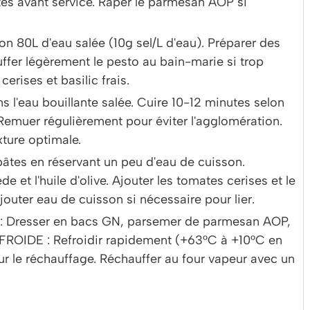
utes avant service. Râper le parmesan AOP si
ion 80L d'eau salée (10g sel/L d'eau). Préparer des
ffer légèrement le pesto au bain-marie si trop
erises et basilic frais.
s l'eau bouillante salée. Cuire 10-12 minutes selon
 Remuer régulièrement pour éviter l'agglomération.
xture optimale.
pâtes en réservant un peu d'eau de cuisson.
et l'huile d'olive. Ajouter les tomates cerises et le
Ajouter eau de cuisson si nécessaire pour lier.
Dresser en bacs GN, parsemer de parmesan AOP,
ROIDE : Refroidir rapidement (+63°C à +10°C en
our le réchauffage. Réchauffer au four vapeur avec un