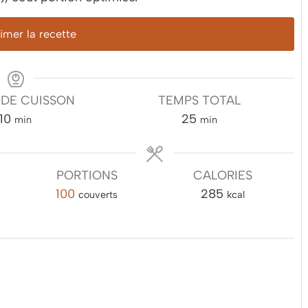
mer la recette
 DE CUISSON
TEMPS TOTAL
minutes
minutes
10
25
min
min
PORTIONS
CALORIES
100
285
couverts
kcal