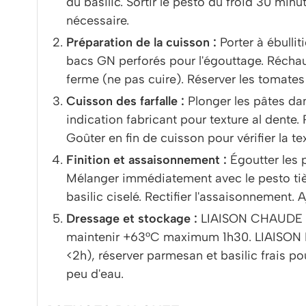
du basilic. Sortir le pesto du froid 30 min
nécessaire.
Préparation de la cuisson :
Porter à ébullit
bacs GN perforés pour l'égouttage. Réchau
ferme (ne pas cuire). Réserver les tomates c
Cuisson des farfalle :
Plonger les pâtes dan
indication fabricant pour texture al dente.
Goûter en fin de cuisson pour vérifier la te
Finition et assaisonnement :
Égoutter les 
Mélanger immédiatement avec le pesto tiède 
basilic ciselé. Rectifier l'assaisonnement. 
Dressage et stockage :
LIAISON CHAUDE : 
maintenir +63°C maximum 1h30. LIAISON F
<2h), réserver parmesan et basilic frais p
peu d'eau.