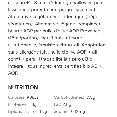
cuisson +2-3 min, réduire grenailles en purée
lisse, incorporer beurre progressivement.
Alternative végétarienne : identique (déjà
végétarien). Alternative végane : remplacer
beurre AOP par huile d'olive AOP Provence
(15ml/portion), persil frais + levure
nutritionnelle, émulsion citron-ail. Adaptation
sans allergène lait : huile d'olive AOP + ail
confit + persil (traçabilité lait zéro). Bio
intégral : tous ingrédients certifiés bio AB +
AOP.
NUTRITION
Calories:
98
kcal
Carbohydrates:
17.5
g
Protéines:
1.8
g
Fat:
2.8
g
Lipides saturés:
1.7
g
Sodium:
0.18
mg