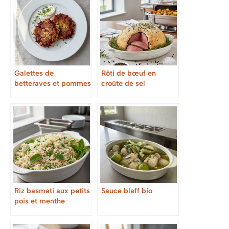
Galettes de
Rôti de bœuf en
betteraves et pommes
croûte de sel
de terre
Riz basmati aux petits
Sauce blaff bio
pois et menthe