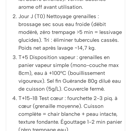
arome off avant utilisation.
Jour J (T0) Nettoyage grenailles :
brossage sec sous eau froide (débit
modéré, zéro trempage >5 min = lessivage
glucides). Tri : éliminer tubercules cassés.
Poids net après lavage ~14,7 kg.
T+5 Disposition vapeur : grenailles en
panier vapeur simple (mono-couche max
8cm), eau à +100°C (bouillissement
vigoureux). Sel fin Guérande 80g dilué eau
de cuisson (5g/L). Couvercle fermé.
T+15-18 Test cœur : fourchette 2-3 piq. à
cœur (grenaille moyenne). Cuisson
complète = chair blanche + peau intacte,
texture fondante. Égouttage 1-2 min panier
(zéro trempage eau).