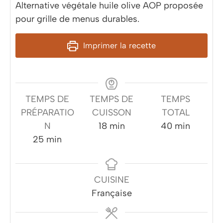
Alternative végétale huile olive AOP proposée
pour grille de menus durables.
Imprimer la recette
TEMPS DE
TEMPS DE
TEMPS
PRÉPARATIO
CUISSON
TOTAL
minutes
minutes
N
18
min
40
min
minutes
25
min
CUISINE
Française