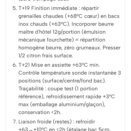
T+19 Finition immédiate : répartir
grenailles chaudes (+68°C cœur) en bacs
inox chauds (+63°C). Incorporer beurre
maître d'hôtel 12g/portion (émulsion
mécanique fourchette) = répartition
homogène beurre, zéro grumeaux. Presser
1/2 citron frais surface.
T+21 Mise en assiette +63°C min.
Contrôle température sonde instantanée 3
positions (surface/centre/fond bac).
Traçabilité : coupe test (1 portion
référence), refroidissement rapide +3°C
max (emballage aluminium/glaçon),
conservation <2h.
Liaison froide (restes) : refroidir
+63→+10°C en <2h (étalage bac 5cm,