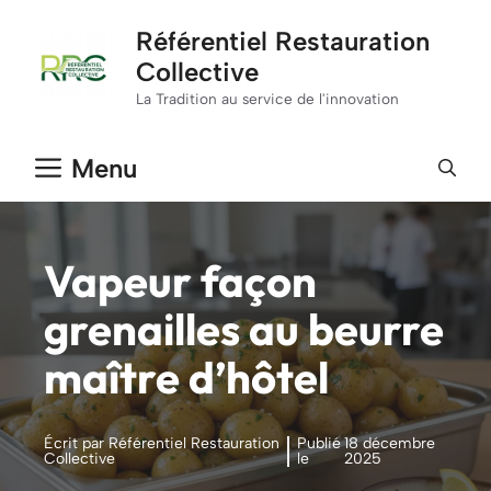
Aller
Référentiel Restauration
au
Collective
contenu
La Tradition au service de l'innovation
Menu
Vapeur façon
grenailles au beurre
maître d’hôtel
Écrit par Référentiel Restauration
Publié
18 décembre
Collective
le
2025