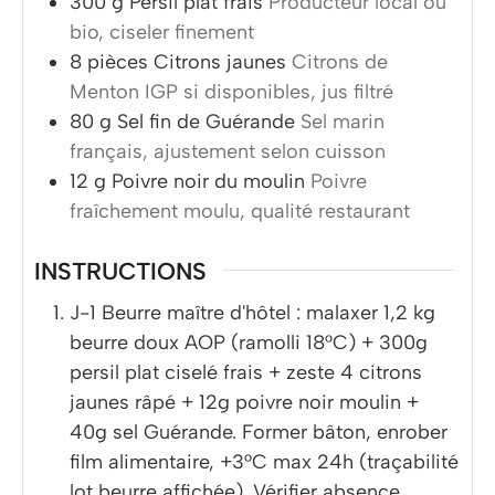
300
g
Persil plat frais
Producteur local ou
bio, ciseler finement
8
pièces
Citrons jaunes
Citrons de
Menton IGP si disponibles, jus filtré
80
g
Sel fin de Guérande
Sel marin
français, ajustement selon cuisson
12
g
Poivre noir du moulin
Poivre
fraîchement moulu, qualité restaurant
INSTRUCTIONS
J-1 Beurre maître d'hôtel : malaxer 1,2 kg
beurre doux AOP (ramolli 18°C) + 300g
persil plat ciselé frais + zeste 4 citrons
jaunes râpé + 12g poivre noir moulin +
40g sel Guérande. Former bâton, enrober
film alimentaire, +3°C max 24h (traçabilité
lot beurre affichée). Vérifier absence