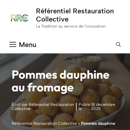
Aller
Référentiel Restauration
au
Collective
contenu
La Tradition au service de l'innovation
Menu
Pommes dauphine
au fromage
Écrit par Référentiel Restauration
Publié
18 décembre
Collective
le
2025
Référentiel Restauration Collective
»
Pommes dauphine