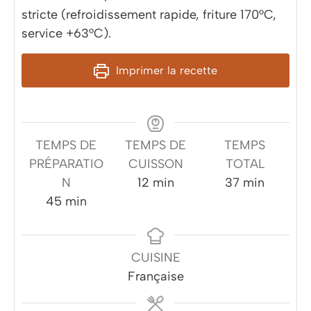
stricte (refroidissement rapide, friture 170°C,
service +63°C).
Imprimer la recette
TEMPS DE
TEMPS DE
TEMPS
PRÉPARATIO
CUISSON
TOTAL
minutes
minutes
N
12
min
37
min
minutes
45
min
CUISINE
Française