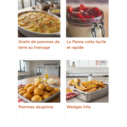
Gratin de pommes de
La Panna cotta facile
terre au fromage
et rapide
Pommes dauphine
Wedges frits