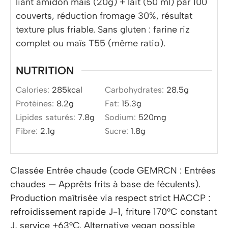
liant amidon maïs (20g) + lait (50 ml) par 100
couverts, réduction fromage 30%, résultat
texture plus friable. Sans gluten : farine riz
complet ou maïs T55 (même ratio).
NUTRITION
Calories:
285
kcal
Carbohydrates:
28.5
g
Protéines:
8.2
g
Fat:
15.3
g
Lipides saturés:
7.8
g
Sodium:
520
mg
Fibre:
2.1
g
Sucre:
1.8
g
Classée Entrée chaude (code GEMRCN : Entrées
chaudes — Apprêts frits à base de féculents).
Production maîtrisée via respect strict HACCP :
refroidissement rapide J-1, friture 170°C constant
J, service +63°C. Alternative vegan possible