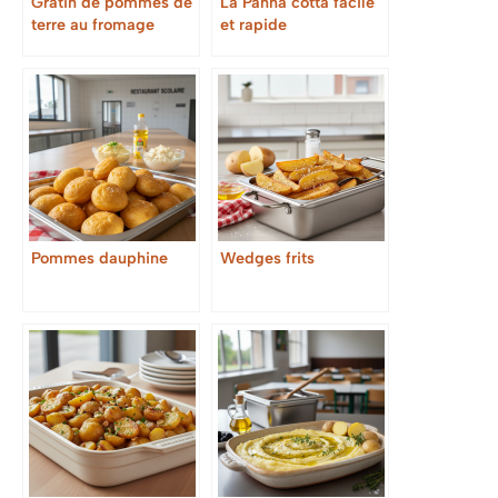
Gratin de pommes de
La Panna cotta facile
terre au fromage
et rapide
Pommes dauphine
Wedges frits