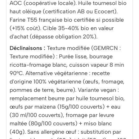
AOC (coopérative locale). Huile tournesol bio
haut oléique (certification AB ou Ecocert).
Farine T55 française bio certifiée si possible
(+15% coût). Cible 35-40% bio en valeur
d'achat (dépasse obligation 20%).
Déclinaisons :
Texture modifiée (GEMRCN :
Texture modifiée) : Purée lisse, bourrage
ricotta-fromage blanc, cuisson vapeur 8 min
90°C. Alternative végétarienne : recette
d'origine 100% végétarienne (œufs, fromage,
pommes de terre, beurre). Variante vegan :
remplacement beurre par huile tournesol bio,
œufs par maïzena (15g/100 couverts) + eau
(30 ml/100 couverts), fromage par levure
maltée (80g/100 couverts) + miso blanc
(40g). Sans allergène œuf : substitution par