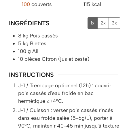
100
couverts
115
kcal
INGRÉDIENTS
1x
2x
3x
8
kg
Pois cassés
5
kg
Blettes
100
g
Ail
10
pièces
Citron (jus et zeste)
INSTRUCTIONS
J-1 / Trempage optionnel (12h) : couvrir
pois cassés d'eau froide en bac
hermétique ≤+4°C.
J-1 / Cuisson : verser pois cassés rincés
dans eau froide salée (5-6g/L), porter à
90°C, maintenir 40-45 min jusqu'à texture