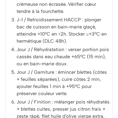
crémeuse non écrasée. Vérifier cœur
tendre à la fourchette.
J-1 / Refroidissement HACCP : plonger
bac de cuisson en bain-marie glaçé,
atteindre +10°C en <2h. Stocker ≤+3°C en
hermétique (DLC 48h).
Jour J / Réhydratation : verser portion pois
cassés dans eau chaude +65°C (15 min),
ou en bain-marie doux.
Jour J / Garniture : émincer blettes (côtes
+ feuilles séparées), cuire côtes 2 min,
ajouter feuilles 1 min à +95°C pour
préserver couleur verte.
Jour J / Finition : mélanger pois réhydratés
+ blettes cuites, presser jus citron frais +
zeste râpé, filet huile d'olive vierge extra,