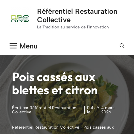
Aller
Référentiel Restauration
au
Collective
contenu
La Tradition au service de l'innovation
Menu
Pois cassés aux
blettes et citron
Écrit par Référentiel Restauration
Publié
4 mars
Collective
le
2026
Référentiel Restauration Collective
»
Pois cassés aux