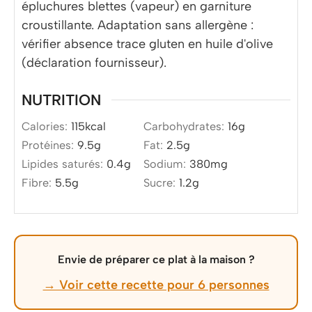
épluchures blettes (vapeur) en garniture
croustillante. Adaptation sans allergène :
vérifier absence trace gluten en huile d'olive
(déclaration fournisseur).
NUTRITION
Calories:
115
kcal
Carbohydrates:
16
g
Protéines:
9.5
g
Fat:
2.5
g
Lipides saturés:
0.4
g
Sodium:
380
mg
Fibre:
5.5
g
Sucre:
1.2
g
Envie de préparer ce plat à la maison ?
→ Voir cette recette pour 6 personnes