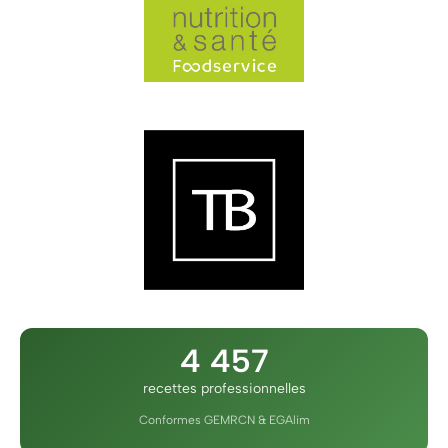
4 457
recettes professionnelles
Conformes GEMRCN & EGAlim