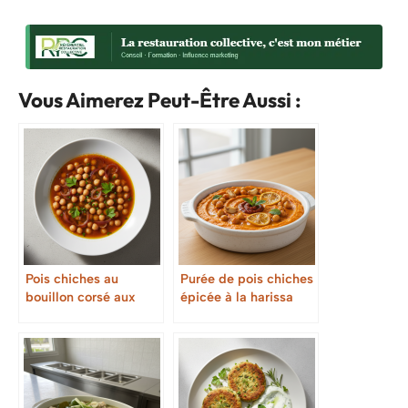
Vous Aimerez Peut-Être Aussi :
Pois chiches au
Purée de pois chiches
bouillon corsé aux
épicée à la harissa
pelures d’oignons