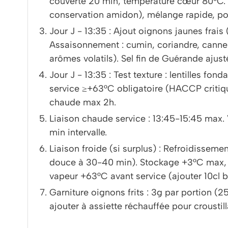
couverte 20 min, température cœur 80°C. 
conservation amidon), mélange rapide, pou
Jour J - 13:35 : Ajout oignons jaunes frais
Assaisonnement : cumin, coriandre, cannel
arômes volatils). Sel fin de Guérande ajusté
Jour J - 13:35 : Test texture : lentilles fon
service ≥+63°C obligatoire (HACCP critiq
chaude max 2h.
Liaison chaude service : 13:45-15:45 max.
min intervalle.
Liaison froide (si surplus) : Refroidisse
douce à 30-40 min). Stockage +3°C max, 
vapeur +63°C avant service (ajouter 10cl b
Garniture oignons frits : 3g par portion (25
ajouter à assiette réchauffée pour croustill