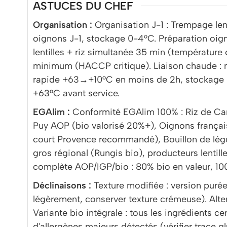
ASTUCES DU CHEF
Organisation :
Organisation J-1 : Trempage le
oignons J-1, stockage 0-4°C. Préparation oigno
lentilles + riz simultanée 35 min (températu
minimum (HACCP critique). Liaison chaude : m
rapide +63→+10°C en moins de 2h, stockage 
+63°C avant service.
EGAlim :
Conformité EGAlim 100% : Riz de Cam
Puy AOP (bio valorisé 20%+), Oignons français 
court Provence recommandé), Bouillon de légu
gros régional (Rungis bio), producteurs lentill
complète AOP/IGP/bio : 80% bio en valeur, 100
Déclinaisons :
Texture modifiée : version purée 
légèrement, conserver texture crémeuse). Alte
Variante bio intégrale : tous les ingrédients ce
d'allergènes majeurs détectés (vérifier trace gl