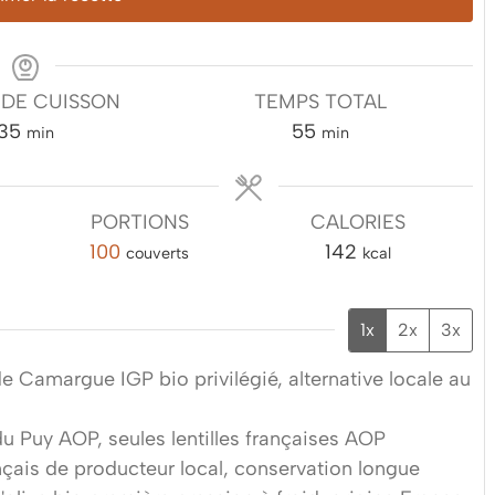
 DE CUISSON
TEMPS TOTAL
minutes
minutes
35
55
min
min
PORTIONS
CALORIES
100
142
couverts
kcal
1x
2x
3x
de Camargue IGP bio privilégié, alternative locale au
 du Puy AOP, seules lentilles françaises AOP
çais de producteur local, conservation longue