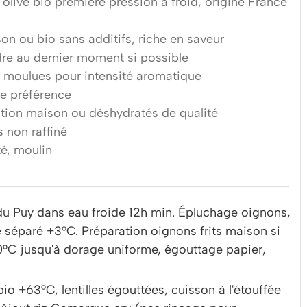
'olive bio première pression à froid, origine France
on ou bio sans additifs, riche en saveur
dre au dernier moment si possible
 moulues pour intensité aromatique
e préférence
tion maison ou déshydratés de qualité
s non raffiné
té, moulin
s du Puy dans eau froide 12h min. Épluchage oignons,
séparé +3°C. Préparation oignons frits maison si
60°C jusqu'à dorage uniforme, égouttage papier,
 bio +63°C, lentilles égouttées, cuisson à l'étouffée