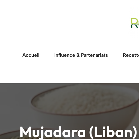
Aller
au
contenu
Accueil
Influence & Partenariats
Recett
Mujadara (Liban)