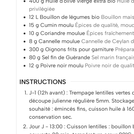
400
g
Huile d'olive vierge extra bio
Huile d
privilégiée
12
L
Bouillon de légumes bio
Bouillon mais
15
g
Cumin moulu
Épices de qualité, mou
10
g
Coriandre moulue
Épices fraîchement
8
g
Cannelle moulue
Cannelle de Ceylan d
300
g
Oignons frits pour garniture
Prépara
80
g
Sel fin de Guérande
Sel marin françai
12
g
Poivre noir moulu
Poivre noir de quali
INSTRUCTIONS
J-1 (12h avant) : Trempage lentilles verte
découpe julienne régulière 5mm. Stockage 
souhaité : émincés fins, cuisson huile à 1
conservation sec.
Jour J - 13:00 : Cuisson lentilles : bouillon