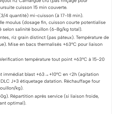
Ajout riz Camargue cru (pas rinçage pour
rsuite cuisson 15 min couverte.
 (3/4 quantité) mi-cuisson (à 17-18 min).
le moulus (dosage fin, cuisson courte potentialise
 selon salinité bouillon (6-8g/kg total).
dantes, riz grain distinct (pas pâteux). Température de
ue). Mise en bacs thermalisés +63°C pour liaison
 Verification température tout point +63°C à 15-20
ment immédiat blast +63→+10°C en <2h (agitation
DLC J+3 étiquetage datation. Réchauffage four
ouillon/kg).
0g). Répartition après service (si liaison froide,
ant optimal).