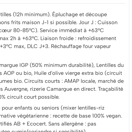
ntilles (12h minimum). Épluchage et découpe
ns frits maison J-1 si possible. Jour J : Cuisson
re cœur 80-85°C). Service immédiat à +63°C
ax 2h à +63°C. Liaison froide : refroidissement
+3°C max, DLC J+3. Réchauffage four vapeur
argue IGP (50% minimum durabilité), Lentilles du
AOP ou bio, Huile d'olive vierge extra bio (circuit
mes bio. Circuits courts : AMAP locale, marché de
es Auvergne, rizerie Camargue en direct. Traçabilité
% circuit court possible.
pour enfants ou seniors (mixer lentilles-riz
rnative végétarienne : recette de base 100% vegan.
rtifiés AB + Ecocert. Sans allergène : pas
uten cumin/coriandre si sensibilité).