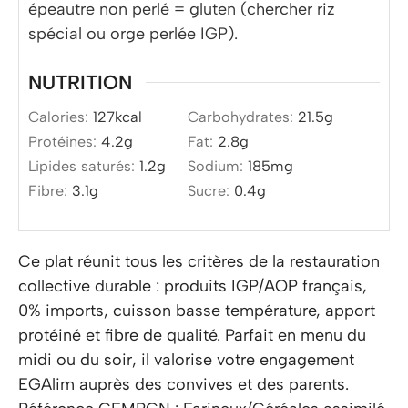
épeautre non perlé = gluten (chercher riz
spécial ou orge perlée IGP).
NUTRITION
Calories:
127
kcal
Carbohydrates:
21.5
g
Protéines:
4.2
g
Fat:
2.8
g
Lipides saturés:
1.2
g
Sodium:
185
mg
Fibre:
3.1
g
Sucre:
0.4
g
Ce plat réunit tous les critères de la restauration
collective durable : produits IGP/AOP français,
0% imports, cuisson basse température, apport
protéiné et fibre de qualité. Parfait en menu du
midi ou du soir, il valorise votre engagement
EGAlim auprès des convives et des parents.