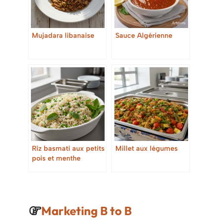
Mujadara libanaise
Sauce Algérienne
Riz basmati aux petits
Millet aux légumes
pois et menthe
Marketing B to B