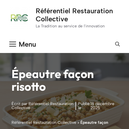
Aller
Référentiel Restauration
au
Collective
contenu
La Tradition au service de l'innovation
Menu
Épeautre façon
risotto
Écrit par Référentiel Restauration
Publié
18 décembre
Collective
le
2025
Référentiel Restauration Collective
»
Épeautre façon