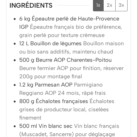
INGRÉDIENTS
1x
2x
3x
6
kg
Épeautre perlé de Haute-Provence
IGP
Épeautre français bio de préférence,
grain perlé pour texture crémeuse
12
L
Bouillon de légumes
Bouillon maison
ou bio sans additifs, maintenu chaud
500
g
Beurre AOP Charentes-Poitou
Beurre fermier AOP pour finition, réserver
200g pour montage final
1.2
kg
Parmesan AOP
Parmigiano
Reggiano AOP 24 mois, râpé frais
800
g
Échalotes françaises
Échalotes
grises de producteur local, ciselées
finement
500
ml
Vin blanc sec
Vin blanc français
(Muscadet, Sancerre) pour déglaçage