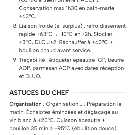
Conservation max 1h30 en bain-marie
+63°C.
Liaison froide (si surplus) : refroidissement
rapide +63°C→+10°C en <2h. Stocker
+3°C, DLC J+2. Réchauffer à +63°C +
bouillon chaud avant service.
Traçabilité : étiqueter epeautre IGP, beurre
AOP, parmesan AOP avec dates réception
et DLUO.
ASTUCES DU CHEF
Organisation :
Organisation J : Préparation le
matin. Échalotes émincées et déglaçage au
vin blanc à +20°C. Cuisson épeautre +
bouillon 35 min à +95°C (ébullition douce).