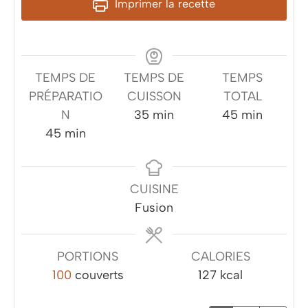
Imprimer la recette
TEMPS DE
TEMPS DE
TEMPS
PRÉPARATIO
CUISSON
TOTAL
minutes
minutes
N
35
min
45
min
minutes
45
min
CUISINE
Fusion
PORTIONS
CALORIES
100
couverts
127
kcal