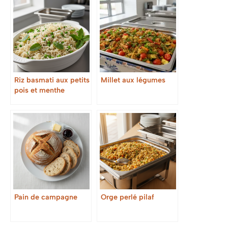
Riz basmati aux petits
Millet aux légumes
pois et menthe
Pain de campagne
Orge perlé pilaf