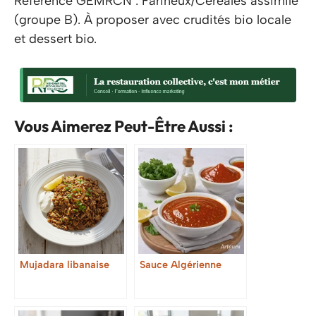
Référence GEMRCN : Farineux/Céréales assimilé
(groupe B). À proposer avec crudités bio locale
et dessert bio.
Vous Aimerez Peut-Être Aussi :
Mujadara libanaise
Sauce Algérienne