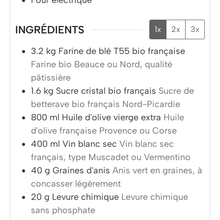
Four électrique
INGRÉDIENTS
1x
2x
3x
3.2
kg
Farine de blé T55 bio française
Farine bio Beauce ou Nord, qualité
pâtissière
1.6
kg
Sucre cristal bio français
Sucre de
betterave bio français Nord-Picardie
800
ml
Huile d'olive vierge extra
Huile
d'olive française Provence ou Corse
400
ml
Vin blanc sec
Vin blanc sec
français, type Muscadet ou Vermentino
40
g
Graines d'anis
Anis vert en graines, à
concasser légèrement
20
g
Levure chimique
Levure chimique
sans phosphate