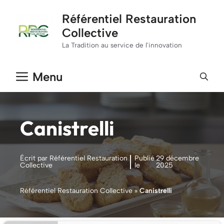
Aller
Référentiel Restauration
au
Collective
contenu
La Tradition au service de l'innovation
Menu
Canistrelli
Écrit par Référentiel Restauration
Publié
29 décembre
Collective
le
2025
Référentiel Restauration Collective
»
Canistrelli