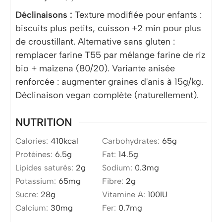
Déclinaisons :
Texture modifiée pour enfants :
biscuits plus petits, cuisson +2 min pour plus
de croustillant. Alternative sans gluten :
remplacer farine T55 par mélange farine de riz
bio + maïzena (80/20). Variante anisée
renforcée : augmenter graines d'anis à 15g/kg.
Déclinaison vegan complète (naturellement).
NUTRITION
Calories:
410
kcal
Carbohydrates:
65
g
Protéines:
6.5
g
Fat:
14.5
g
Lipides saturés:
2
g
Sodium:
0.3
mg
Potassium:
65
mg
Fibre:
2
g
Sucre:
28
g
Vitamine A:
100
IU
Calcium:
30
mg
Fer:
0.7
mg