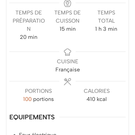
TEMPS DE
TEMPS DE
TEMPS
PRÉPARATIO
CUISSON
TOTAL
minutes
heure
minutes
N
15
min
1
h
3
min
minutes
20
min
CUISINE
Française
PORTIONS
CALORIES
100
portions
410
kcal
EQUIPEMENTS