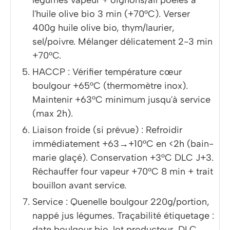
l'huile olive bio 3 min (+70°C). Verser
400g huile olive bio, thym/laurier,
sel/poivre. Mélanger délicatement 2-3 min
+70°C.
HACCP : Vérifier température cœur
boulgour +65°C (thermomètre inox).
Maintenir +63°C minimum jusqu'à service
(max 2h).
Liaison froide (si prévue) : Refroidir
immédiatement +63→+10°C en <2h (bain-
marie glaçé). Conservation +3°C DLC J+3.
Réchauffer four vapeur +70°C 8 min + trait
bouillon avant service.
Service : Quenelle boulgour 220g/portion,
nappé jus légumes. Traçabilité étiquetage :
date boulgour bio, lot producteur, DLC.