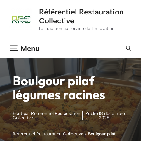
Aller
Référentiel Restauration
au
Collective
contenu
La Tradition au service de l'innovation
Menu
Boulgour pilaf
légumes racines
Écrit par Référentiel Restauration
Publié
18 décembre
Collective
le
2025
Référentiel Restauration Collective
»
Boulgour pilaf