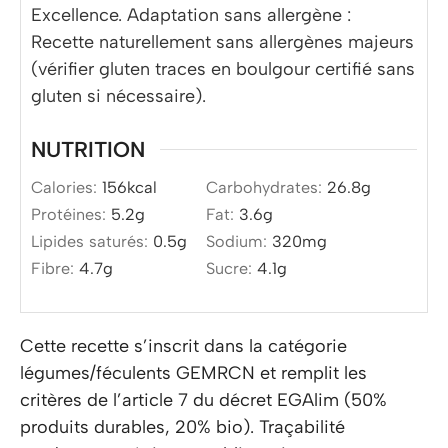
Excellence. Adaptation sans allergène :
Recette naturellement sans allergènes majeurs
(vérifier gluten traces en boulgour certifié sans
gluten si nécessaire).
NUTRITION
Calories:
156
kcal
Carbohydrates:
26.8
g
Protéines:
5.2
g
Fat:
3.6
g
Lipides saturés:
0.5
g
Sodium:
320
mg
Fibre:
4.7
g
Sucre:
4.1
g
Cette recette s’inscrit dans la catégorie
légumes/féculents GEMRCN et remplit les
critères de l’article 7 du décret EGAlim (50%
produits durables, 20% bio). Traçabilité