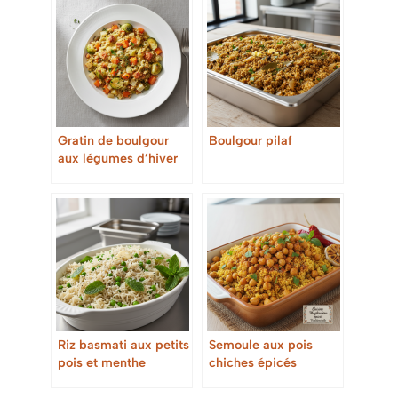
Gratin de boulgour
Boulgour pilaf
aux légumes d’hiver
Riz basmati aux petits
Semoule aux pois
pois et menthe
chiches épicés