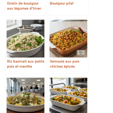
Gratin de boulgour
Boulgour pilaf
aux légumes d’hiver
Riz basmati aux petits
Semoule aux pois
pois et menthe
chiches épicés