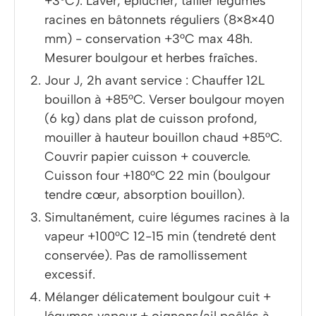
+3°C). Laver, éplucher, tailler légumes
racines en bâtonnets réguliers (8×8×40
mm) - conservation +3°C max 48h.
Mesurer boulgour et herbes fraîches.
Jour J, 2h avant service : Chauffer 12L
bouillon à +85°C. Verser boulgour moyen
(6 kg) dans plat de cuisson profond,
mouiller à hauteur bouillon chaud +85°C.
Couvrir papier cuisson + couvercle.
Cuisson four +180°C 22 min (boulgour
tendre cœur, absorption bouillon).
Simultanément, cuire légumes racines à la
vapeur +100°C 12-15 min (tendreté dent
conservée). Pas de ramollissement
excessif.
Mélanger délicatement boulgour cuit +
légumes vapeur + oignons/ail poêlés à