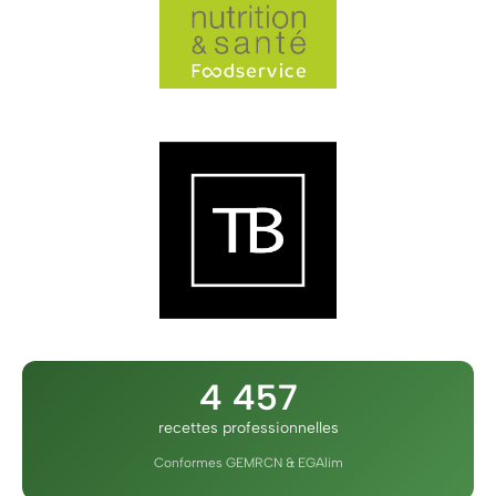
4 457
recettes professionnelles
Conformes GEMRCN & EGAlim