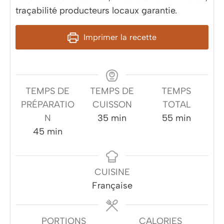
traçabilité producteurs locaux garantie.
Imprimer la recette
TEMPS DE
TEMPS DE
TEMPS
PRÉPARATIO
CUISSON
TOTAL
minutes
minutes
N
35
min
55
min
minutes
45
min
CUISINE
Française
PORTIONS
CALORIES