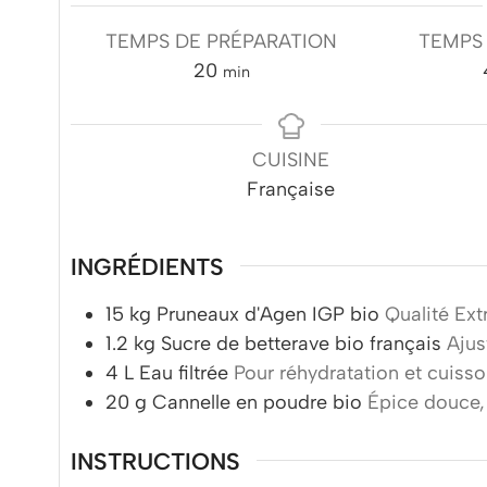
TEMPS DE PRÉPARATION
TEMPS
minutes
20
min
CUISINE
Française
INGRÉDIENTS
15
kg
Pruneaux d'Agen IGP bio
Qualité Ext
1.2
kg
Sucre de betterave bio français
Ajus
4
L
Eau filtrée
Pour réhydratation et cuiss
20
g
Cannelle en poudre bio
Épice douce, 
INSTRUCTIONS