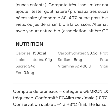
jeunes enfants). Compote très lisse : mixer co
ajouté : tester goût nature (pruneaux très suc
nécessaire (économie 30-40% sucre possible).
vieux ou jus de raisin bio à la cuisson. Alternat
avec yaourt nature bio (association laitière 
NUTRITION
Calories:
158
kcal
Carbohydrates:
38.5
g
Prot
Lipides saturés:
0.1
g
Sodium:
8
mg
Pot
Sucre:
34
g
Vitamine A:
400
IU
Vit
Fer:
0.1
mg
Compote de pruneaux = catégorie GEMRCN D2 (
fréquence. Conformité EGAlim maximale (100% b
Conservation stable J+4 à +3°C (fiabilité liaiso