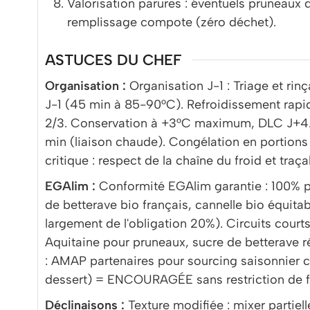
Valorisation parures : éventuels pruneaux
remplissage compote (zéro déchet).
ASTUCES DU CHEF
Organisation :
Organisation J-1 : Triage et ri
J-1 (45 min à 85-90°C). Refroidissement ra
2/3. Conservation à +3°C maximum, DLC J+4. 
min (liaison chaude). Congélation en portion
critique : respect de la chaîne du froid et traç
EGAlim :
Conformité EGAlim garantie : 100% p
de betterave bio français, cannelle bio équita
largement de l'obligation 20%). Circuits cour
Aquitaine pour pruneaux, sucre de betterave ré
: AMAP partenaires pour sourcing saisonnier
dessert) = ENCOURAGÉE sans restriction de f
Déclinaisons :
Texture modifiée : mixer partiel