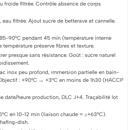
au froide filtrée. Contrôle absence de corps
au filtrée. Ajout sucre de betterave et cannelle.
 85-90°C pendant 45 min (température interne
 température préserve fibres et texture.
trer presque sans résistance. Goût : sucre naturel
roidissement.
bac inox peu profond, immersion partielle en bain-
t. Objectif : +90°C → +3°C en moins de 1h30 (HACCP
 date/heure production, DLC J+4. Traçabilité lot
65°C en 10-12 min (liaison chaude = ≥+63°C).
chafing-dish.