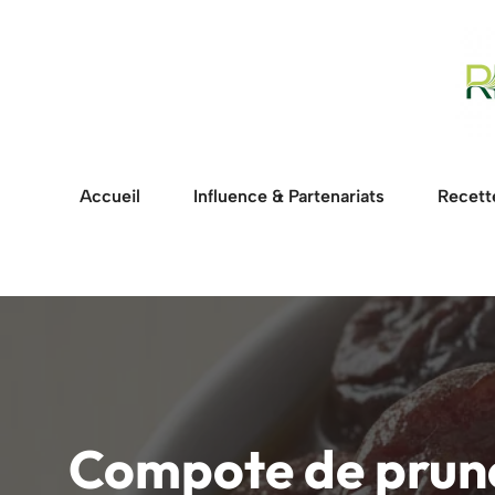
Aller
au
contenu
Accueil
Influence & Partenariats
Recett
Compote de prun