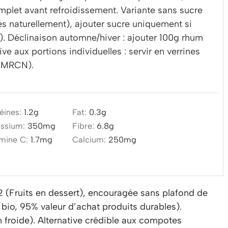
mplet avant refroidissement. Variante sans sucre
rés naturellement), ajouter sucre uniquement si
 Déclinaison automne/hiver : ajouter 100g rhum
ive aux portions individuelles : servir en verrines
GEMRCN).
éines:
1.2
g
Fat:
0.3
g
assium:
350
mg
Fibre:
6.8
g
amine C:
1.7
mg
Calcium:
250
mg
Fruits en dessert), encouragée sans plafond de
io, 95% valeur d’achat produits durables).
n froide). Alternative crédible aux compotes