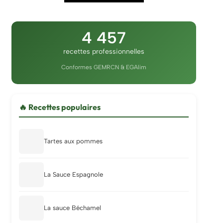
4 457
recettes professionnelles
Conformes GEMRCN & EGAlim
🔥 Recettes populaires
Tartes aux pommes
La Sauce Espagnole
La sauce Béchamel