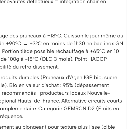
 dénoyautés défectueux = intégration chair en
nçage des pruneaux à +18°C. Cuisson le jour même ou
pide +90°C → +3°C en moins de 1h30 en bac inox GN
Portion tiède possible réchauffage à +65°C en 10
s de 100g à -18°C (DLC 3 mois). Point HACCP
abilité du refroidissement.
roduits durables (Pruneaux d'Agen IGP bio, sucre
ble). Bio en valeur d'achat : 95% (dépassement
ts recommandés : producteurs locaux Nouvelle-
gional Hauts-de-France. Alternative circuits courts
 complementaire. Catégorie GEMRCN D2 (Fruits en
réquence.
lement au plongeant pour texture plus lisse (cible