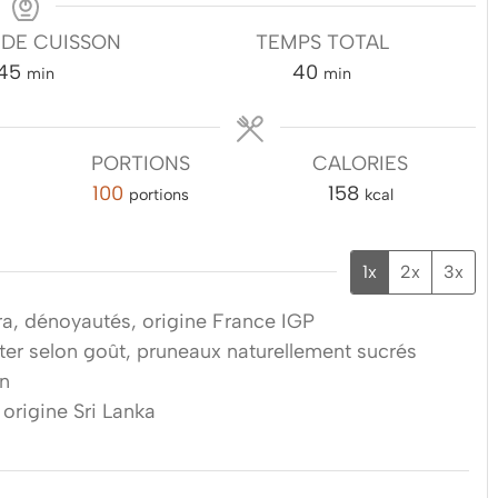
 DE CUISSON
TEMPS TOTAL
minutes
minutes
45
40
min
min
PORTIONS
CALORIES
100
158
portions
kcal
1x
2x
3x
ra, dénoyautés, origine France IGP
ter selon goût, pruneaux naturellement sucrés
on
origine Sri Lanka