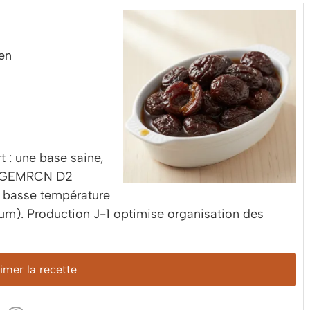
ien
 : une base saine,
ie GEMRCN D2
n basse température
ium). Production J-1 optimise organisation des
mer la recette