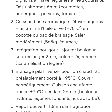
oignons/ail, laver légumes à l'eau courante.
Dés uniformes 6mm (courgettes,
aubergines, poivrons, tomates).
Cuisson base aromatique : étuver oignons
+ ail 3min à l'huile olive (+70°C) en
cocotte ou bac de braisage. Saler
modérément (5g/kg légumes).
Intégration boulgour : ajouter boulgour
sec, mélanger 2min, colorer légèrement
(caramélisation légère).
Braisage pilaf : verser bouillon chaud 12L
préalablement porté à +95°C. Couvrir
hermétiquement. Cuisson chauffante
douce +95°C pendant 25min (boulgour
hydraté, légumes fondants, jus absorbé).
Repos couvert : 10min sans agitation