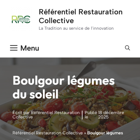
Aller
Référentiel Restauration
au
Collective
contenu
La Tradition au service de l'innovation
Menu
Boulgour légumes
du soleil
Écrit par Référentiel Restauration
Publié
18 décembre
Collective
le
2025
Référentiel Restauration Collective
»
Boulgour légumes