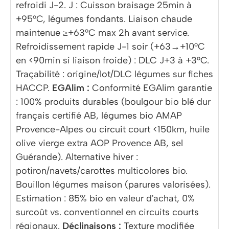
refroidi J-2. J : Cuisson braisage 25min à
+95°C, légumes fondants. Liaison chaude
maintenue ≥+63°C max 2h avant service.
Refroidissement rapide J-1 soir (+63→+10°C
en <90min si liaison froide) : DLC J+3 à +3°C.
Traçabilité : origine/lot/DLC légumes sur fiches
HACCP.
EGAlim :
Conformité EGAlim garantie
: 100% produits durables (boulgour bio blé dur
français certifié AB, légumes bio AMAP
Provence-Alpes ou circuit court <150km, huile
olive vierge extra AOP Provence AB, sel
Guérande). Alternative hiver :
potiron/navets/carottes multicolores bio.
Bouillon légumes maison (parures valorisées).
Estimation : 85% bio en valeur d'achat, 0%
surcoût vs. conventionnel en circuits courts
régionaux.
Déclinaisons :
Texture modifiée