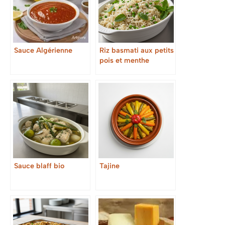
Sauce Algérienne
Riz basmati aux petits
pois et menthe
Sauce blaff bio
Tajine