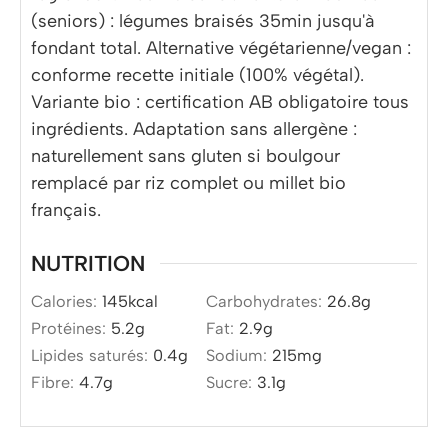
(seniors) : légumes braisés 35min jusqu'à
fondant total. Alternative végétarienne/vegan :
conforme recette initiale (100% végétal).
Variante bio : certification AB obligatoire tous
ingrédients. Adaptation sans allergène :
naturellement sans gluten si boulgour
remplacé par riz complet ou millet bio
français.
NUTRITION
Calories:
145
kcal
Carbohydrates:
26.8
g
Protéines:
5.2
g
Fat:
2.9
g
Lipides saturés:
0.4
g
Sodium:
215
mg
Fibre:
4.7
g
Sucre:
3.1
g