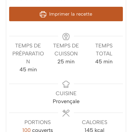
Imprimer la recette
TEMPS DE
TEMPS DE
TEMPS
PRÉPARATIO
CUISSON
TOTAL
minutes
minutes
N
25
min
45
min
minutes
45
min
CUISINE
Provençale
PORTIONS
CALORIES
100
couverts
145
kcal