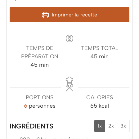
Imprimer la recette
TEMPS DE
TEMPS TOTAL
minutes
PRÉPARATION
45
min
minutes
45
min
PORTIONS
CALORIES
6
personnes
65
kcal
INGRÉDIENTS
1x
2x
3x