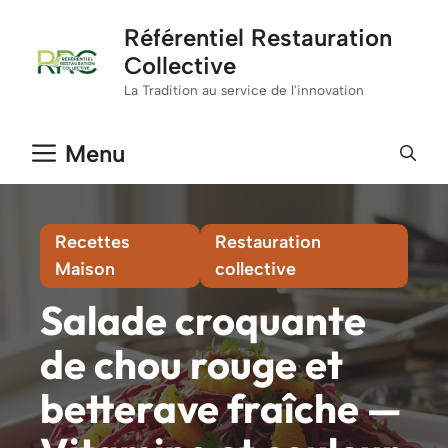
Aller
Référentiel Restauration
au
Collective
contenu
La Tradition au service de l'innovation
Menu
Recettes
Restauration
Maison
collective
Salade croquante
de chou rouge et
betterave fraîche —