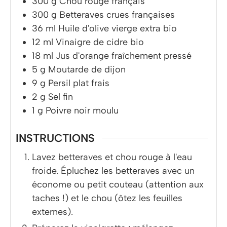
300
g
Chou rouge français
300
g
Betteraves crues françaises
36
ml
Huile d'olive vierge extra bio
12
ml
Vinaigre de cidre bio
18
ml
Jus d'orange fraîchement pressé
5
g
Moutarde de dijon
9
g
Persil plat frais
2
g
Sel fin
1
g
Poivre noir moulu
INSTRUCTIONS
Lavez betteraves et chou rouge à l'eau
froide. Épluchez les betteraves avec un
économe ou petit couteau (attention aux
taches !) et le chou (ôtez les feuilles
externes).