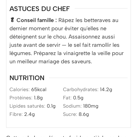
ASTUCES DU CHEF
🥬 Conseil famille :
Râpez les betteraves au
dernier moment pour éviter qu'elles ne
déteignent sur le chou. Assaisonnez aussi
juste avant de servir — le sel fait ramollir les
légumes. Préparez la vinaigrette la veille pour
un meilleur mariage des saveurs.
NUTRITION
Calories:
65
kcal
Carbohydrates:
14.2
g
Protéines:
1.8
g
Fat:
0.5
g
Lipides saturés:
0.1
g
Sodium:
180
mg
Fibre:
2.4
g
Sucre:
8.6
g