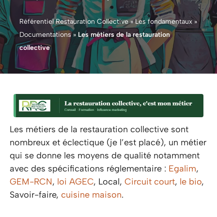
Référentiel Restauration Collective
»
Les fondamentaux
»
Documentations
»
Les métiers de la restauration
collective
Les métiers de la restauration collective sont
nombreux et éclectique (je l’est placé), un métier
qui se donne les moyens de qualité notamment
avec des spécifications réglementaire :
Egalim
,
GEM-RCN
,
loi AGEC
, Local,
Circuit court
,
le bio
,
Savoir-faire,
cuisine maison
.