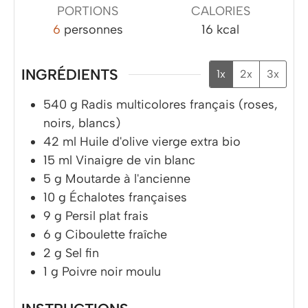
PORTIONS
CALORIES
6
personnes
16
kcal
INGRÉDIENTS
1x
2x
3x
540
g
Radis multicolores français (roses,
noirs, blancs)
42
ml
Huile d'olive vierge extra bio
15
ml
Vinaigre de vin blanc
5
g
Moutarde à l'ancienne
10
g
Échalotes françaises
9
g
Persil plat frais
6
g
Ciboulette fraîche
2
g
Sel fin
1
g
Poivre noir moulu