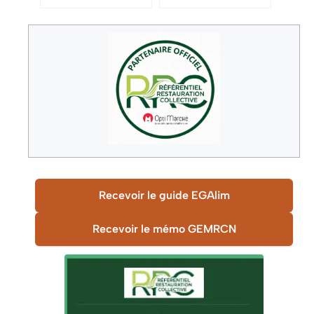
méditerranéenne : la
recette simple et
saine
Recevoir le guide EGAlim
Recevoir le mémo GEMRCN