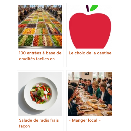
100 entrées à base de
Le choix de la cantine
crudités faciles en
restauration collective
Salade de radis frais
« Manger local »
façon