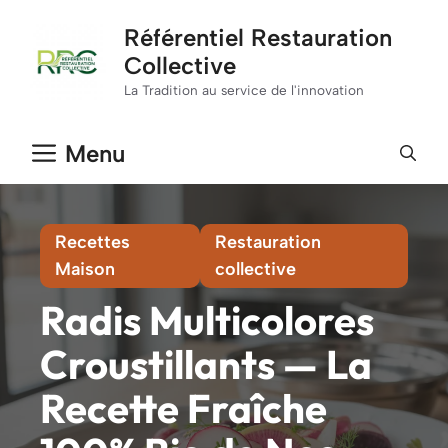
Aller
Référentiel Restauration
au
Collective
contenu
La Tradition au service de l'innovation
Menu
Recettes
Restauration
Maison
collective
Radis Multicolores
Croustillants — La
Recette Fraîche