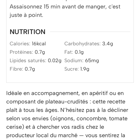
Assaisonnez 15 min avant de manger, c'est
juste à point.
NUTRITION
Calories:
16
kcal
Carbohydrates:
3.4
g
Protéines:
0.7
g
Fat:
0.1
g
Lipides saturés:
0.02
g
Sodium:
65
mg
Fibre:
0.7
g
Sucre:
1.9
g
Idéale en accompagnement, en apéritif ou en
composant de plateau-crudités : cette recette
plaît à tous les âges. N’hésitez pas à la décliner
selon vos envies (oignons, concombre, tomate
cerise) et à chercher vos radis chez le
producteur local du marché — vous sentirez la