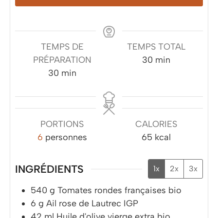
TEMPS DE
TEMPS TOTAL
minutes
PRÉPARATION
30
min
minutes
30
min
PORTIONS
CALORIES
6
personnes
65
kcal
INGRÉDIENTS
1x
2x
3x
540
g
Tomates rondes françaises bio
6
g
Ail rose de Lautrec IGP
42
ml
Huile d'olive vierge extra bio