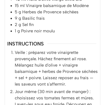
15
ml
Vinaigre balsamique de Modène
5
g
Herbes de Provence séchées
9
g
Basilic frais
2
g
Sel fin
1
g
Poivre noir moulu
INSTRUCTIONS
Veille : préparez votre vinaigrette
provençale. Hâchez finement ail rose.
Mélangez huile d'olive + vinaigre
balsamique + herbes de Provence séchées
+ sel + poivre. Laissez reposer au frais —
les saveurs vont s'affermir.
Jour même (30 min avant de manger) :
choisissez vos tomates fermes et mûres.
Lavez-les sous eau froide. Découpez en