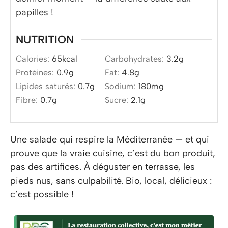
papilles !
NUTRITION
Calories:
65
kcal
Carbohydrates:
3.2
g
Protéines:
0.9
g
Fat:
4.8
g
Lipides saturés:
0.7
g
Sodium:
180
mg
Fibre:
0.7
g
Sucre:
2.1
g
Une salade qui respire la Méditerranée — et qui
prouve que la vraie cuisine, c’est du bon produit,
pas des artifices. À déguster en terrasse, les
pieds nus, sans culpabilité. Bio, local, délicieux :
c’est possible !