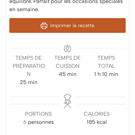
équilibré. Parfait pour les occasions spéciales
en semaine.
Imprimer la recette
TEMPS DE
TEMPS DE
TEMPS
PRÉPARATIO
CUISSON
TOTAL
minutes
heure
minutes
N
45
min
1
h
10
min
minutes
25
min
PORTIONS
CALORIES
6
personnes
185
kcal