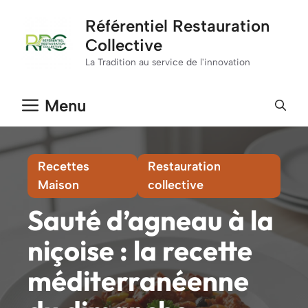
Aller
Référentiel Restauration
au
Collective
contenu
La Tradition au service de l'innovation
Menu
Recettes
Restauration
Maison
collective
Sauté d’agneau à la
niçoise : la recette
méditerranéenne