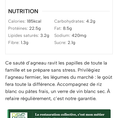
NUTRITION
Calories:
185
kcal
Carbohydrates:
4.2
g
Protéines:
22.5
g
Fat:
8.5
g
Lipides saturés:
3.2
g
Sodium:
420
mg
Fibre:
1.3
g
Sucre:
2.1
g
Ce sauté d’agneau ravit les papilles de toute la
famille et se prépare sans stress. Privilégiez
l’agneau fermier, les légumes du marché : le goût
fera toute la différence. Accompagnez de riz
blanc ou pâtes frais, un verre de vin blanc sec. À
refaire régulièrement, c’est notre garantie.