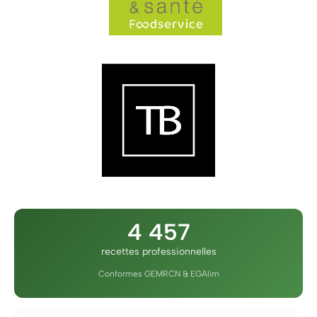
4 457
recettes professionnelles
Conformes GEMRCN & EGAlim