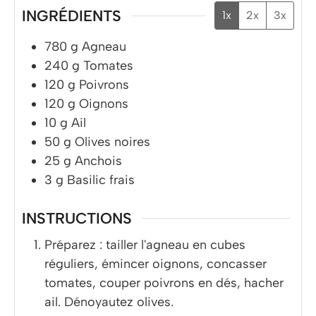
INGRÉDIENTS
1x
2x
3x
780
g
Agneau
240
g
Tomates
120
g
Poivrons
120
g
Oignons
10
g
Ail
50
g
Olives noires
25
g
Anchois
3
g
Basilic frais
INSTRUCTIONS
Préparez : tailler l'agneau en cubes
réguliers, émincer oignons, concasser
tomates, couper poivrons en dés, hacher
ail. Dénoyautez olives.