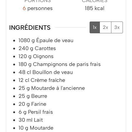
PORTIONS
CALORIES
6
personnes
185
kcal
INGRÉDIENTS
1x
2x
3x
1080
g
Épaule de veau
240
g
Carottes
120
g
Oignons
180
g
Champignons de paris frais
48
cl
Bouillon de veau
12
cl
Crème fraîche
25
g
Moutarde à l'ancienne
25
g
Beurre
20
g
Farine
6
g
Persil frais
30
ml
Lait
10
g
Moutarde