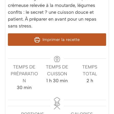
crémeuse relevée à la moutarde, légumes
confits : le secret ? une cuisson douce et
patient. À préparer en avant pour un repas
sans stress.
Imprimer la recette
TEMPS DE
TEMPS DE
TEMPS
PRÉPARATIO
CUISSON
TOTAL
heure
minutes
heures
N
1
h
30
min
2
h
minutes
30
min