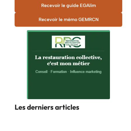
Recevoir le guide EGAlim
Recevoir le mémo GEMRCN
Les derniers articles