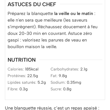
ASTUCES DU CHEF
Préparez la blanquette
la veille ou le matin
:
elle n'en sera que meilleure (les saveurs
s'imprègnent). Réchaussez doucement à feu
doux 20-30 min en couvrant. Astuce zéro
gaspi : valorisez les parures de veau en
bouillon maison la veille.
NUTRITION
Calories:
185
kcal
Carbohydrates:
2.1
g
Protéines:
22.5
g
Fat:
9.8
g
Lipides saturés:
5.2
g
Sodium:
0.35
mg
Fibre:
0.3
g
Sucre:
0.8
g
Une blanquette réussie, c’est un repas apaisé :