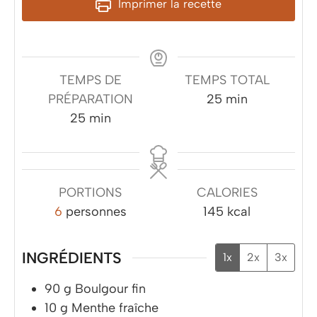
Imprimer la recette
TEMPS DE
TEMPS TOTAL
minutes
PRÉPARATION
25
min
minutes
25
min
PORTIONS
CALORIES
6
personnes
145
kcal
INGRÉDIENTS
1x
2x
3x
90
g
Boulgour fin
10
g
Menthe fraîche