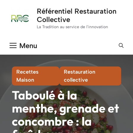
Aller
Référentiel Restauration
au
Collective
contenu
La Tradition au service de l'innovation
Menu
Recettes
Restauration
Maison
collective
Taboulé à la
menthe, grenade et
concombre : la