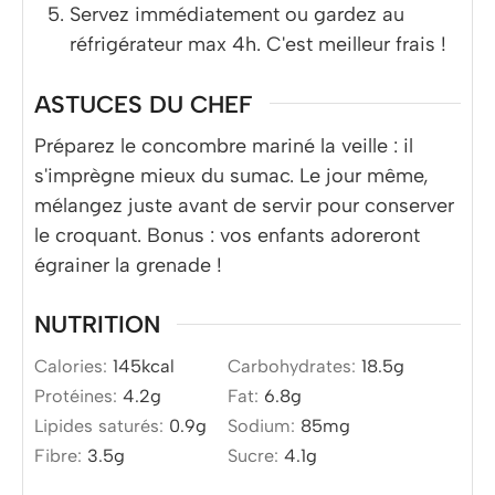
Servez immédiatement ou gardez au
réfrigérateur max 4h. C'est meilleur frais !
ASTUCES DU CHEF
Préparez le concombre mariné la veille : il
s'imprègne mieux du sumac. Le jour même,
mélangez juste avant de servir pour conserver
le croquant. Bonus : vos enfants adoreront
égrainer la grenade !
NUTRITION
Calories:
145
kcal
Carbohydrates:
18.5
g
Protéines:
4.2
g
Fat:
6.8
g
Lipides saturés:
0.9
g
Sodium:
85
mg
Fibre:
3.5
g
Sucre:
4.1
g