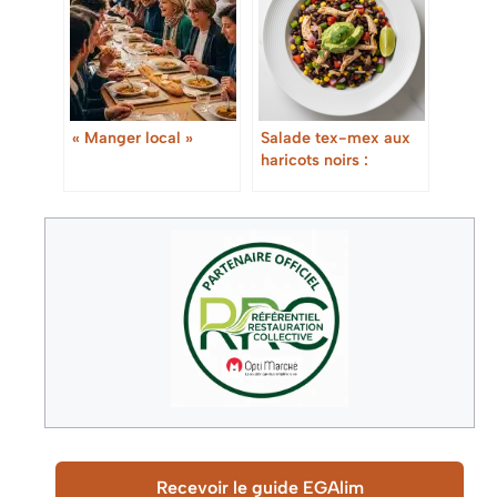
« Manger local »
Salade tex-mex aux
haricots noirs :
fraîche, gourmande et
vegan
Recevoir le guide EGAlim