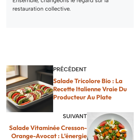
Ensemble, changeons le regard sur la
restauration collective.
PRÉCÉDENT
Salade Tricolore Bio : La
Recette Italienne Vraie Du
Producteur Au Plate
SUIVANT
Salade Vitaminée Cresson-
Orange-Avocat : L’énergie