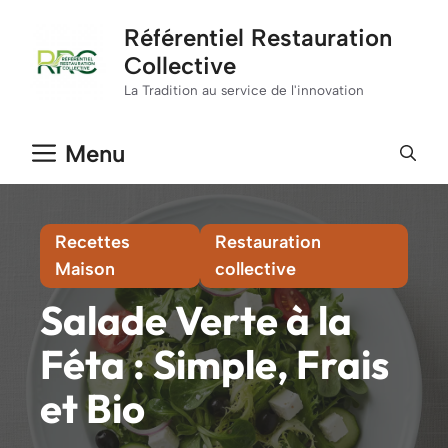
Aller
Référentiel Restauration
au
Collective
contenu
La Tradition au service de l'innovation
Menu
Recettes
Restauration
Maison
collective
Salade Verte à la
Féta : Simple, Frais
et Bio