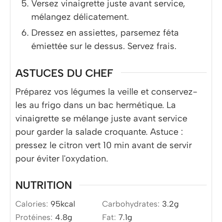
Versez vinaigrette juste avant service,
mélangez délicatement.
Dressez en assiettes, parsemez féta
émiettée sur le dessus. Servez frais.
ASTUCES DU CHEF
Préparez vos légumes la veille et conservez-
les au frigo dans un bac hermétique. La
vinaigrette se mélange juste avant service
pour garder la salade croquante. Astuce :
pressez le citron vert 10 min avant de servir
pour éviter l'oxydation.
NUTRITION
Calories:
95
kcal
Carbohydrates:
3.2
g
Protéines:
4.8
g
Fat:
7.1
g