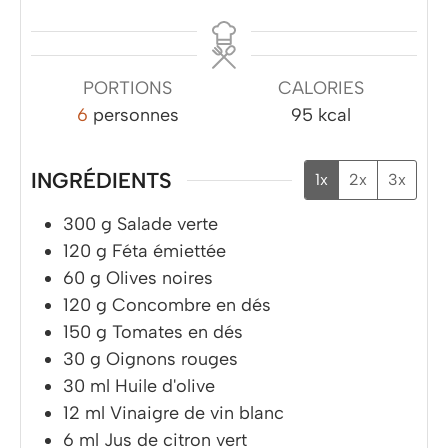
PORTIONS
CALORIES
6
personnes
95
kcal
INGRÉDIENTS
1x
2x
3x
300
g
Salade verte
120
g
Féta émiettée
60
g
Olives noires
120
g
Concombre en dés
150
g
Tomates en dés
30
g
Oignons rouges
30
ml
Huile d'olive
12
ml
Vinaigre de vin blanc
6
ml
Jus de citron vert