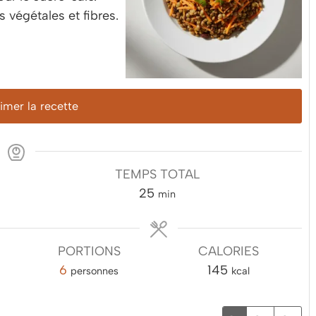
s végétales et fibres.
mer la recette
TEMPS TOTAL
minutes
25
min
PORTIONS
CALORIES
6
145
personnes
kcal