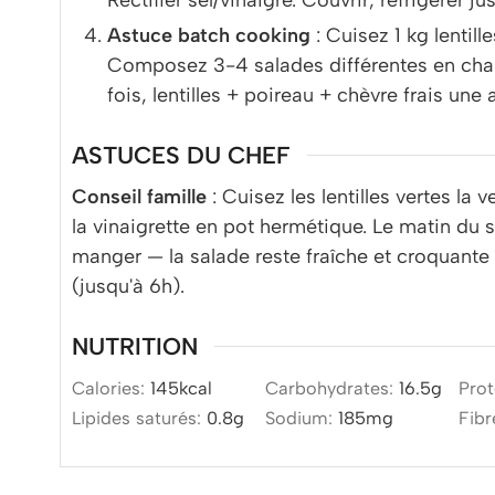
Rectifier sel/vinaigre. Couvrir, réfrigérer
Astuce batch cooking
: Cuisez 1 kg lentil
Composez 3-4 salades différentes en chang
fois, lentilles + poireau + chèvre frais une a
ASTUCES DU CHEF
Conseil famille
: Cuisez les lentilles vertes la 
la vinaigrette en pot hermétique. Le matin du
manger — la salade reste fraîche et croquante 
(jusqu'à 6h).
NUTRITION
Calories:
145
kcal
Carbohydrates:
16.5
g
Prot
Lipides saturés:
0.8
g
Sodium:
185
mg
Fibr