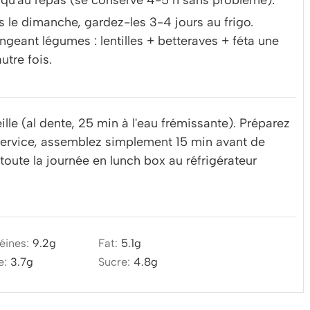
 jusqu'au repas (se conserve 4-5 h sans problème).
les le dimanche, gardez-les 3-4 jours au frigo.
eant légumes : lentilles + betteraves + féta une
utre fois.
veille (al dente, 25 min à l'eau frémissante). Préparez
 service, assemblez simplement 15 min avant de
toute la journée en lunch box au réfrigérateur
éines:
9.2
g
Fat:
5.1
g
e:
3.7
g
Sucre:
4.8
g