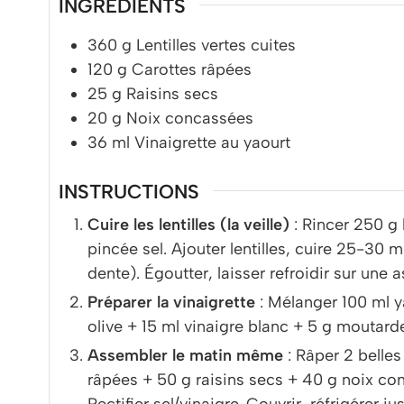
INGRÉDIENTS
360
g
Lentilles vertes cuites
120
g
Carottes râpées
25
g
Raisins secs
20
g
Noix concassées
36
ml
Vinaigrette au yaourt
INSTRUCTIONS
Cuire les lentilles (la veille)
: Rincer 250 g l
pincée sel. Ajouter lentilles, cuire 25-30 
dente). Égoutter, laisser refroidir sur une 
Préparer la vinaigrette
: Mélanger 100 ml y
olive + 15 ml vinaigre blanc + 5 g moutarde
Assembler le matin même
: Râper 2 belles 
râpées + 50 g raisins secs + 40 g noix co