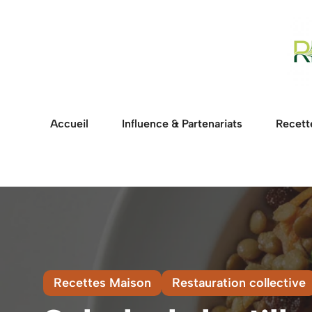
Aller
au
contenu
Accueil
Influence & Partenariats
Recett
Recettes Maison
Restauration collective