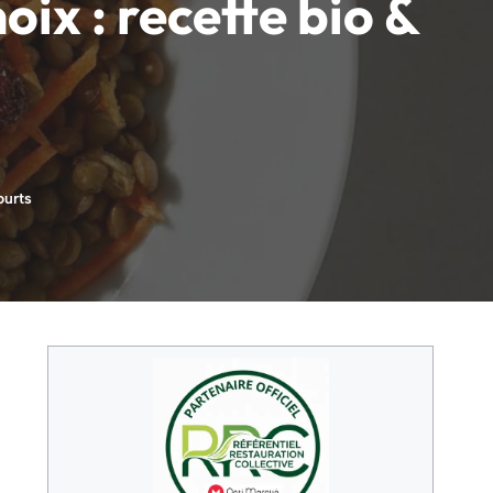
oix : recette bio &
ourts