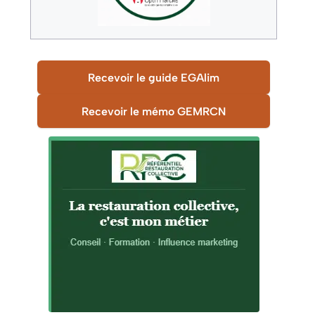
Recevoir le guide EGAlim
Recevoir le mémo GEMRCN