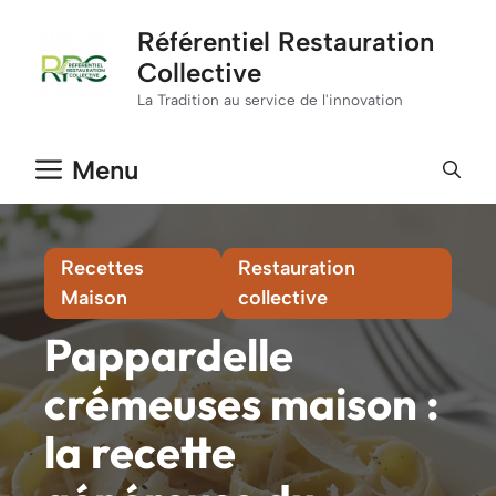
Aller
Référentiel Restauration
au
Collective
contenu
La Tradition au service de l'innovation
Menu
Recettes
Restauration
Maison
collective
Pappardelle
crémeuses maison :
la recette