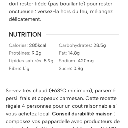
doit rester tiède (pas bouillante) pour rester
onctueuse : versez-la hors du feu, mélangez
délicatement.
NUTRITION
Calories:
285
kcal
Carbohydrates:
28.5
g
Protéines:
9.2
g
Fat:
14.8
g
Lipides saturés:
8.9
g
Sodium:
420
mg
Fibre:
1.1
g
Sucre:
0.8
g
Servez très chaud (+63°C minimum), parsemé
persil frais et copeaux parmesan. Cette recette
régale 4 personnes pour un cout raisonnable si
vous achetez local.
Conseil durabilité maison
:
composez vos pappardelle avec producteurs de