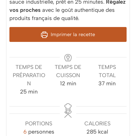
sauce industrielle, prêt en 25 minutes.
Régalez
vos proches
avec le goût authentique des
produits français de qualité.
Imprimer la recette
TEMPS DE
TEMPS DE
TEMPS
PRÉPARATIO
CUISSON
TOTAL
minutes
minutes
N
12
min
37
min
minutes
25
min
PORTIONS
CALORIES
6
personnes
285
kcal