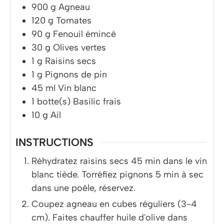
900
g
Agneau
120
g
Tomates
90
g
Fenouil émincé
30
g
Olives vertes
1
g
Raisins secs
1
g
Pignons de pin
45
ml
Vin blanc
1
botte(s)
Basilic frais
10
g
Ail
INSTRUCTIONS
Réhydratez raisins secs 45 min dans le vin
blanc tiède. Torréfiez pignons 5 min à sec
dans une poêle, réservez.
Coupez agneau en cubes réguliers (3-4
cm). Faites chauffer huile d'olive dans