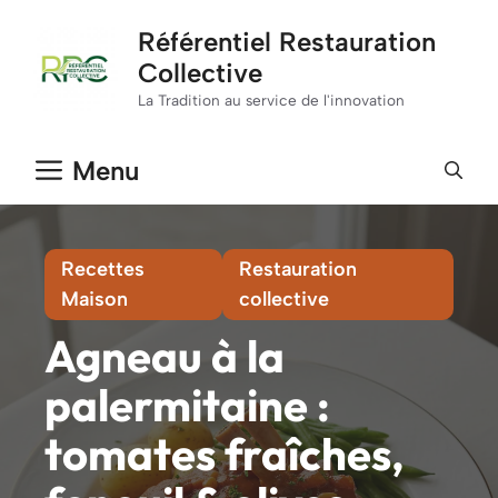
Aller
Référentiel Restauration
au
Collective
contenu
La Tradition au service de l'innovation
Menu
Recettes
Restauration
Maison
collective
Agneau à la
palermitaine :
tomates fraîches,