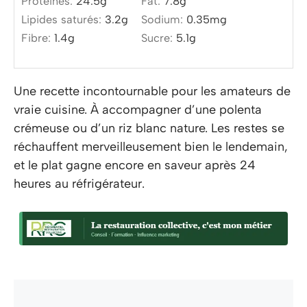
Protéines:
24.5
g
Fat:
7.8
g
Lipides saturés:
3.2
g
Sodium:
0.35
mg
Fibre:
1.4
g
Sucre:
5.1
g
Une recette incontournable pour les amateurs de
vraie cuisine. À accompagner d’une polenta
crémeuse ou d’un riz blanc nature. Les restes se
réchauffent merveilleusement bien le lendemain,
et le plat gagne encore en saveur après 24
heures au réfrigérateur.