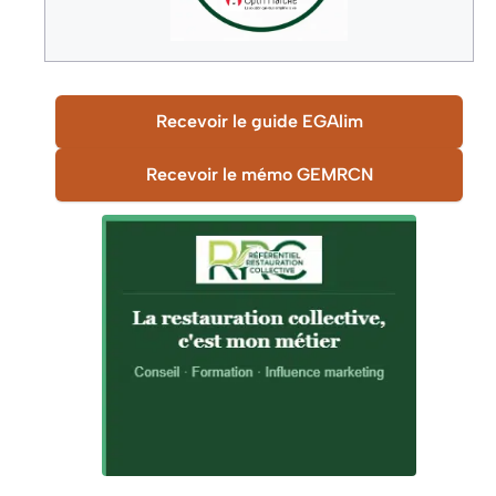
Recevoir le guide EGAlim
Recevoir le mémo GEMRCN