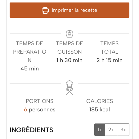
Imprimer la recette
TEMPS DE
TEMPS DE
TEMPS
PRÉPARATIO
CUISSON
TOTAL
heure
minutes
heures
minutes
N
1
h
30
min
2
h
15
min
minutes
45
min
PORTIONS
CALORIES
6
personnes
185
kcal
INGRÉDIENTS
1x
2x
3x